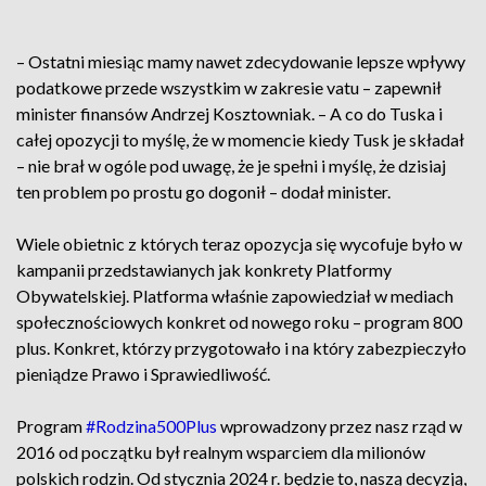
– Ostatni miesiąc mamy nawet zdecydowanie lepsze wpływy
podatkowe przede wszystkim w zakresie vatu – zapewnił
minister finansów Andrzej Kosztowniak. – A co do Tuska i
całej opozycji to myślę, że w momencie kiedy Tusk je składał
– nie brał w ogóle pod uwagę, że je spełni i myślę, że dzisiaj
ten problem po prostu go dogonił – dodał minister.
Wiele obietnic z których teraz opozycja się wycofuje było w
kampanii przedstawianych jak konkrety Platformy
Obywatelskiej. Platforma właśnie zapowiedział w mediach
społecznościowych konkret od nowego roku – program 800
plus. Konkret, którzy przygotowało i na który zabezpieczyło
pieniądze Prawo i Sprawiedliwość.
Program
#Rodzina500Plus
wprowadzony przez nasz rząd w
2016 od początku był realnym wsparciem dla milionów
polskich rodzin. Od stycznia 2024 r. będzie to, naszą decyzją,