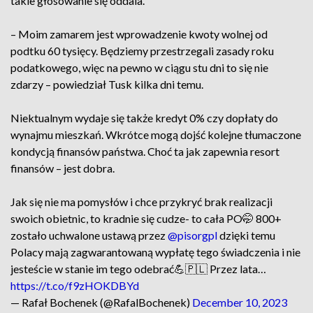
takie głosowanie się oddala.
– Moim zamarem jest wprowadzenie kwoty wolnej od
podtku 60 tysięcy. Będziemy przestrzegali zasady roku
podatkowego, więc na pewno w ciągu stu dni to się nie
zdarzy – powiedział Tusk kilka dni temu.
Niektualnym wydaje się także kredyt 0% czy dopłaty do
wynajmu mieszkań. Wkrótce mogą dojść kolejne tłumaczone
kondycją finansów państwa. Choć ta jak zapewnia resort
finansów – jest dobra.
Jak się nie ma pomysłów i chce przykryć brak realizacji
swoich obietnic, to kradnie się cudze- to cała PO🤭 800+
zostało uchwalone ustawą przez
@pisorgpl
dzięki temu
Polacy mają zagwarantowaną wypłatę tego świadczenia i nie
jesteście w stanie im tego odebrać💪🇵🇱 Przez lata…
https://t.co/f9zHOKDBYd
— Rafał Bochenek (@RafalBochenek)
December 10, 2023