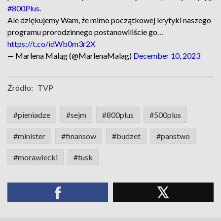
#800Plus
.
Ale dziękujemy Wam, że mimo początkowej krytyki naszego
programu prorodzinnego postanowiliście go…
https://t.co/idWb0m3r2X
— Marlena Maląg (@MarlenaMalag)
December 10, 2023
Źródło:
TVP
#pieniadze
#sejm
#800plus
#500plus
#minister
#finansow
#budzet
#panstwo
#morawiecki
#tusk