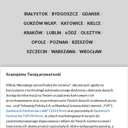
BIAŁYSTOK
/
BYDGOSZCZ
/
GDAŃSK
/
GORZÓW WLKP.
/
KATOWICE
/
KIELCE
/
KRAKÓW
/
LUBLIN
/
ŁÓDŹ
/
OLSZTYN
/
OPOLE
/
POZNAŃ
/
RZESZÓW
/
SZCZECIN
/
WARSZAWA
/
WROCŁAW
Szanujemy Twoją prywatność
Dołącz do nas:
Kliknij "Akceptuję i przechodzę do serwisu", aby wyrazić zgody na
korzystanie z technologii automatycznego śledzenia i zbierania danych,
TVP
dostęp do informacji na Twoim urządzeniu końcowym i ich
Abonament TVP
przechowywanie oraz na przetwarzanie Twoich danych osobowych przez
Regulamin TVP
nas, czyli Telewizję Polską S.A. w likwidacji (zwaną dalej również „TVP”),
Emisja w TVP
Zaufanych Partnerów z IAB* (1201 firm)
Polityka prywatności
oraz pozostałych
Zaufanych
Partnerów TVP (93 firm)
, w celach marketingowych (w tym do
Centrum informacji TVP
Moje zgody
zautomatyzowanego dopasowania reklam do Twoich zainteresowań i
mierzenia ich skuteczności) i pozostałych, które wskazujemy poniżej, a