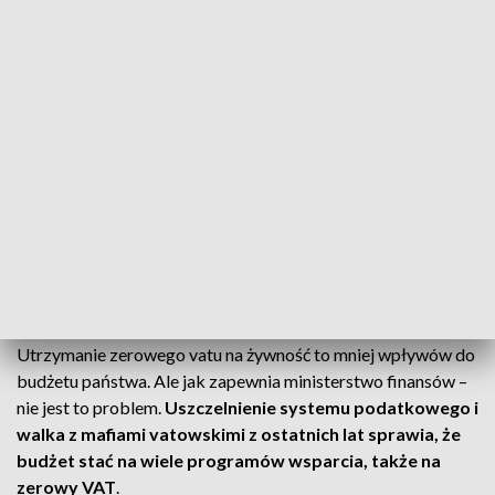
Projekt budżetu państwa na przyszły rok jest już gotowy.
Jeśli premier Mateusz Morawiecki uzyska wotum zaufania –
wówczas ustawa budżetowa trafi do Sejmu.
– Ten budżet będzie przesłany do parlamentu zgodnie z
zasadą, którą wcześniej stosowaliśmy, tak było również
cztery lata temu – powiedział premier Mateusz Morawiecki.
Premier, który zawalczy o większość zdecydował o
przedłużeniu zerowego vatu na żywność. To działanie, które
zostało wprowadzone gdy na świecie szalała dwucyfrowa
inflacja i ma obowiązywać także w przyszłym roku.
Utrzymanie zerowego vatu na żywność to mniej wpływów do
budżetu państwa. Ale jak zapewnia ministerstwo finansów –
nie jest to problem.
Uszczelnienie systemu podatkowego i
walka z mafiami vatowskimi z ostatnich lat sprawia, że
budżet stać na wiele programów wsparcia, także na
zerowy VAT
.