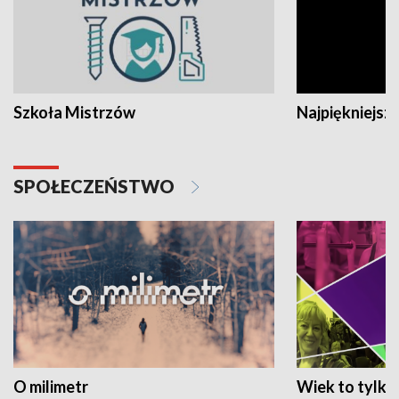
Szkoła Mistrzów
Najpiękniejsze
SPOŁECZEŃSTWO
O milimetr
Wiek to tylko 