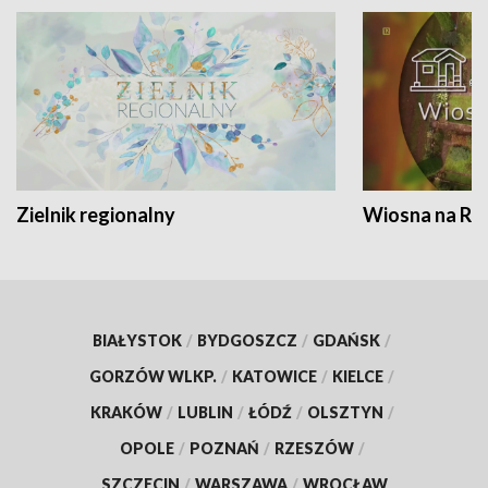
Zielnik regionalny
Wiosna na RO
BIAŁYSTOK
/
BYDGOSZCZ
/
GDAŃSK
/
GORZÓW WLKP.
/
KATOWICE
/
KIELCE
/
KRAKÓW
/
LUBLIN
/
ŁÓDŹ
/
OLSZTYN
/
OPOLE
/
POZNAŃ
/
RZESZÓW
/
SZCZECIN
/
WARSZAWA
/
WROCŁAW