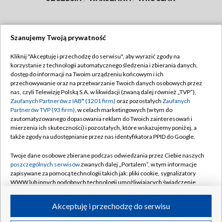
Szanujemy Twoją prywatność
Dołącz do nas:
Kliknij "Akceptuję i przechodzę do serwisu", aby wyrazić zgody na
korzystanie z technologii automatycznego śledzenia i zbierania danych,
TVP
dostęp do informacji na Twoim urządzeniu końcowym i ich
Abonament TVP
przechowywanie oraz na przetwarzanie Twoich danych osobowych przez
Regulamin TVP
nas, czyli Telewizję Polską S.A. w likwidacji (zwaną dalej również „TVP”),
Emisja w TVP
Zaufanych Partnerów z IAB* (1201 firm)
oraz pozostałych
Zaufanych
Polityka prywatności
Partnerów TVP (93 firm)
, w celach marketingowych (w tym do
Centrum informacji TVP
Moje zgody
zautomatyzowanego dopasowania reklam do Twoich zainteresowań i
mierzenia ich skuteczności) i pozostałych, które wskazujemy poniżej, a
Naziemna Telewizja Cyfrowa
Pomoc
także zgody na udostępnianie przez nas identyfikatora PPID do Google.
Sklep TVP
Biuro reklamy
Twoje dane osobowe zbierane podczas odwiedzania przez Ciebie naszych
Rada Programowa
poszczególnych serwisów
zwanych dalej „Portalem”, w tym informacje
Kontakt
zapisywane za pomocą technologii takich jak: pliki cookie, sygnalizatory
System NOS
WWW lub innych podobnych technologii umożliwiających świadczenie
dopasowanych i bezpiecznych usług, personalizację treści oraz reklam,
Informacje o nadawcy
Kanały
udostępnianie funkcji mediów społecznościowych oraz analizowanie
Akceptuję i przechodzę do serwisu
ruchu w Internecie.
Program dla prasy
©2026 Telewizja Polska S.A. w likwidacji