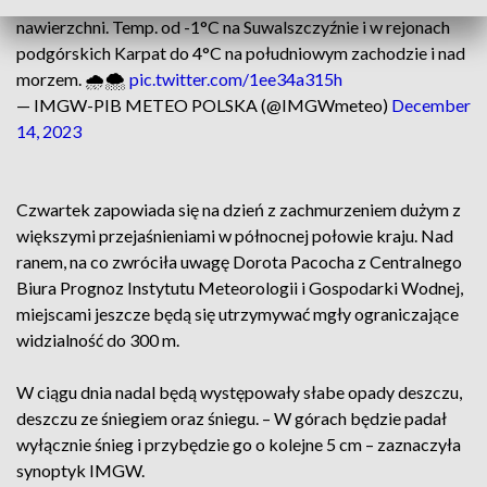
+5 cm pokrywy. Wieczorem na południu oblodzenie
nawierzchni. Temp. od -1°C na Suwalszczyźnie i w rejonach
podgórskich Karpat do 4°C na południowym zachodzie i nad
morzem. 🌧️🌨️
pic.twitter.com/1ee34a315h
— IMGW-PIB METEO POLSKA (@IMGWmeteo)
December
14, 2023
Czwartek zapowiada się na dzień z zachmurzeniem dużym z
większymi przejaśnieniami w północnej połowie kraju. Nad
ranem, na co zwróciła uwagę Dorota Pacocha z Centralnego
Biura Prognoz Instytutu Meteorologii i Gospodarki Wodnej,
miejscami jeszcze będą się utrzymywać mgły ograniczające
widzialność do 300 m.
W ciągu dnia nadal będą występowały słabe opady deszczu,
deszczu ze śniegiem oraz śniegu. – W górach będzie padał
wyłącznie śnieg i przybędzie go o kolejne 5 cm – zaznaczyła
synoptyk IMGW.