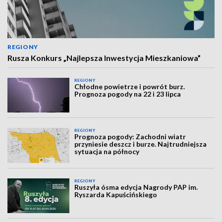
REGIONY
Rusza Konkurs „Najlepsza Inwestycja Mieszkaniowa”
REGIONY
Chłodne powietrze i powrót burz.
Prognoza pogody na 22 i 23 lipca
REGIONY
Prognoza pogody: Zachodni wiatr
przyniesie deszcz i burze. Najtrudniejsza
sytuacja na północy
REGIONY
Ruszyła ósma edycja Nagrody PAP im.
Ryszarda Kapuścińskiego