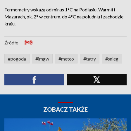
Termometry wskażą od minus 1°C na Podlasiu, Warmii i
Mazurach, ok. 2° w centrum, do 4°C na południu i zachodzie
kraju.
Źródło:
#pogoda
#imgw
#meteo
#tatry
#snieg
ZOBACZ TAKŻE