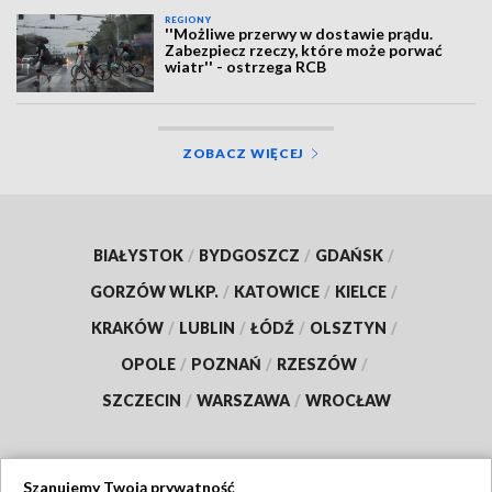
REGIONY
''Możliwe przerwy w dostawie prądu.
Zabezpiecz rzeczy, które może porwać
wiatr'' - ostrzega RCB
ZOBACZ WIĘCEJ
BIAŁYSTOK
/
BYDGOSZCZ
/
GDAŃSK
/
GORZÓW WLKP.
/
KATOWICE
/
KIELCE
/
KRAKÓW
/
LUBLIN
/
ŁÓDŹ
/
OLSZTYN
/
OPOLE
/
POZNAŃ
/
RZESZÓW
/
SZCZECIN
/
WARSZAWA
/
WROCŁAW
Szanujemy Twoją prywatność