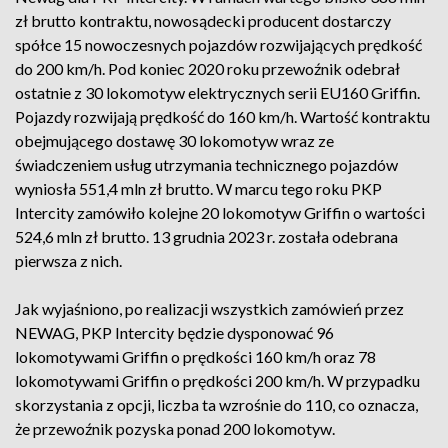
zł brutto kontraktu, nowosądecki producent dostarczy
spółce 15 nowoczesnych pojazdów rozwijających prędkość
do 200 km/h. Pod koniec 2020 roku przewoźnik odebrał
ostatnie z 30 lokomotyw elektrycznych serii EU160 Griffin.
Pojazdy rozwijają prędkość do 160 km/h. Wartość kontraktu
obejmującego dostawę 30 lokomotyw wraz ze
świadczeniem usług utrzymania technicznego pojazdów
wyniosła 551,4 mln zł brutto. W marcu tego roku PKP
Intercity zamówiło kolejne 20 lokomotyw Griffin o wartości
524,6 mln zł brutto. 13 grudnia 2023 r. została odebrana
pierwsza z nich.
Jak wyjaśniono, po realizacji wszystkich zamówień przez
NEWAG, PKP Intercity będzie dysponować 96
lokomotywami Griffin o prędkości 160 km/h oraz 78
lokomotywami Griffin o prędkości 200 km/h. W przypadku
skorzystania z opcji, liczba ta wzrośnie do 110, co oznacza,
że przewoźnik pozyska ponad 200 lokomotyw.