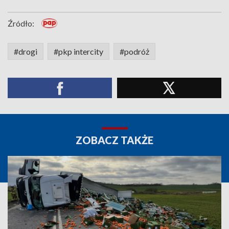
Źródło:
#drogi
#pkp intercity
#podróż
ZOBACZ TAKŻE