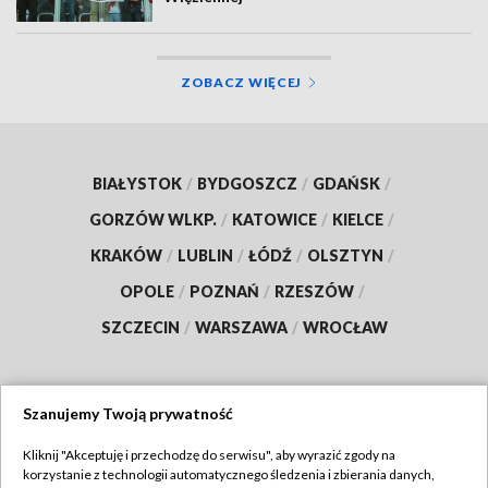
ZOBACZ WIĘCEJ
BIAŁYSTOK
/
BYDGOSZCZ
/
GDAŃSK
/
GORZÓW WLKP.
/
KATOWICE
/
KIELCE
/
KRAKÓW
/
LUBLIN
/
ŁÓDŹ
/
OLSZTYN
/
OPOLE
/
POZNAŃ
/
RZESZÓW
/
SZCZECIN
/
WARSZAWA
/
WROCŁAW
Szanujemy Twoją prywatność
Dołącz do nas:
Kliknij "Akceptuję i przechodzę do serwisu", aby wyrazić zgody na
korzystanie z technologii automatycznego śledzenia i zbierania danych,
TVP