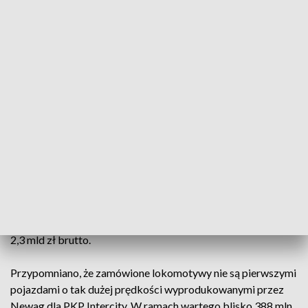
napięciem: 3kV DC, 15kV AC, 25kV AC, a prędkość
maksymalna pojazdów ma wynieść 200 km/h. Lokomotywy
będą posiadały homologację na sześć krajów i docelowo
będą mogły poruszać się po Polsce, Niemczech, Austrii,
Czechach, Słowacji i na Węgrzech. Jak podało PKP Intercity
wszystkie lokomotywy będą wyposażone w system ETCS
(cyfrowy system sterowania ruchem kolejowym - PAP)
poziomu drugiego oraz m.in. diagnostykę pokładową, system
przeciwpożarowy, system monitoringu, systemy sterowania
drzwiami składu wagonowego, system lokalizacji GPS oraz
system łączności pokład/ziemia.
Na realizację inwestycji z prawem opcji przewoźnik
przeznaczy blisko 3,5 mld zł brutto, a bez prawa opcji blisko
2,3 mld zł brutto.
Przypomniano, że zamówione lokomotywy nie są pierwszymi
pojazdami o tak dużej prędkości wyprodukowanymi przez
Newag dla PKP Intercity. W ramach wartego blisko 388 mln