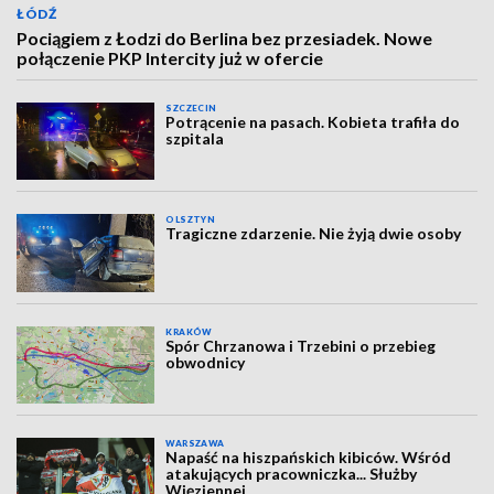
ŁÓDŹ
Pociągiem z Łodzi do Berlina bez przesiadek. Nowe
połączenie PKP Intercity już w ofercie
SZCZECIN
Potrącenie na pasach. Kobieta trafiła do
szpitala
OLSZTYN
Tragiczne zdarzenie. Nie żyją dwie osoby
KRAKÓW
Spór Chrzanowa i Trzebini o przebieg
obwodnicy
WARSZAWA
Napaść na hiszpańskich kibiców. Wśród
atakujących pracowniczka... Służby
Więziennej