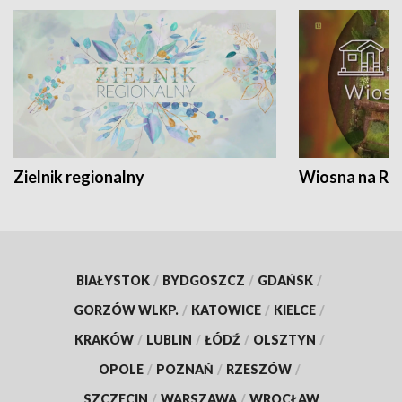
Zielnik regionalny
Wiosna na RO
BIAŁYSTOK
/
BYDGOSZCZ
/
GDAŃSK
/
GORZÓW WLKP.
/
KATOWICE
/
KIELCE
/
KRAKÓW
/
LUBLIN
/
ŁÓDŹ
/
OLSZTYN
/
OPOLE
/
POZNAŃ
/
RZESZÓW
/
SZCZECIN
/
WARSZAWA
/
WROCŁAW