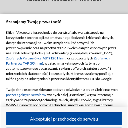
Szanujemy Twoją prywatność
Dołącz do nas:
Kliknij "Akceptuję i przechodzę do serwisu", aby wyrazić zgody na
korzystanie z technologii automatycznego śledzenia i zbierania danych,
TVP
dostęp do informacji na Twoim urządzeniu końcowym i ich
Abonament TVP
przechowywanie oraz na przetwarzanie Twoich danych osobowych przez
Regulamin TVP
nas, czyli Telewizję Polską S.A. w likwidacji (zwaną dalej również „TVP”),
Emisja w TVP
Zaufanych Partnerów z IAB* (1201 firm)
oraz pozostałych
Zaufanych
Polityka prywatności
Partnerów TVP (93 firm)
, w celach marketingowych (w tym do
Centrum informacji TVP
Moje zgody
zautomatyzowanego dopasowania reklam do Twoich zainteresowań i
mierzenia ich skuteczności) i pozostałych, które wskazujemy poniżej, a
Naziemna Telewizja Cyfrowa
Pomoc
także zgody na udostępnianie przez nas identyfikatora PPID do Google.
Sklep TVP
Biuro reklamy
Twoje dane osobowe zbierane podczas odwiedzania przez Ciebie naszych
Rada Programowa
poszczególnych serwisów
zwanych dalej „Portalem”, w tym informacje
Kontakt
zapisywane za pomocą technologii takich jak: pliki cookie, sygnalizatory
System NOS
WWW lub innych podobnych technologii umożliwiających świadczenie
dopasowanych i bezpiecznych usług, personalizację treści oraz reklam,
Informacje o nadawcy
Kanały
udostępnianie funkcji mediów społecznościowych oraz analizowanie
Akceptuję i przechodzę do serwisu
ruchu w Internecie.
Program dla prasy
©2026 Telewizja Polska S.A. w likwidacji