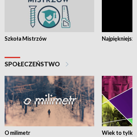
Szkoła Mistrzów
Najpiękniejsze
SPOŁECZEŃSTWO
O milimetr
Wiek to tylko 