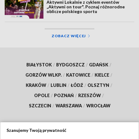
Aktywni Lokalnie z cyklem eventów
„Aktywni on tour". Poznaj różnorodne
oblicze polskiego sportu
ZOBACZ WIĘCEJ
BIAŁYSTOK
/
BYDGOSZCZ
/
GDAŃSK
/
GORZÓW WLKP.
/
KATOWICE
/
KIELCE
/
KRAKÓW
/
LUBLIN
/
ŁÓDŹ
/
OLSZTYN
/
OPOLE
/
POZNAŃ
/
RZESZÓW
/
SZCZECIN
/
WARSZAWA
/
WROCŁAW
Szanujemy Twoją prywatność
Dołącz do nas: