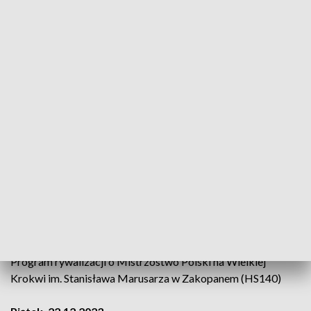
skoczkowie odnajdą swoją formę, a krajowy czempionat
pokaże, że są w stanie dalej wygrywać i konkurować z
najlepszymi. Rywalizacja będzie z pewnością bardzo
ciekawa, patrząc na to, ilu zawodników wystartowało w
letnich mistrzostwach w Szczyrku. Myślę, że pojawi się ich
sporo. Wprawdzie zmagania czekają nas tuż przed świętami,
ale uważam, że warto nieco oderwać się od przygotowań i
zobaczyć, jak to wygląda zimą w Zakopanem – zachęca
Adam Małysz, Prezes Polskiego Związku Narciarskiego.
Świąteczny Konkurs Mistrzostw Polski w skokach
narciarskich to ostatni sprawdzian przed Turniejem
Czterech Skoczn
i. 72. edycja niemiecko-austriackich
zmagań odbędzie się w dniach 29.12.2023 - 6.01.2024.
Program rywalizacji o Mistrzostwo Polski na Wielkiej
Krokwi im. Stanisława Marusarza w Zakopanem (HS140)