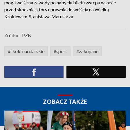
mogli wejść na zawody po nabyciu biletu wstępu w kasie
przed skocznią, który uprawnia do wejścia na Wielką
Krokiew im. Stanisława Marusarza.
Źródło:
PZN
#skoki narciarskie
#sport
#zakopane
ZOBACZ TAKŻE