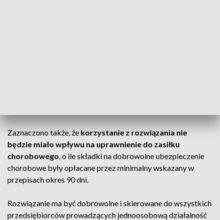
Społecznych o zamiarze niepodlegania pod
obowiązkowe ubezpieczenia społeczne, a także o
nieopłacaniu składek na Fundusz Pracy i Fundusz
Solidarnościowy w wymiarze do trzech miesięcy
kalendarzowych w ciągu roku kalendarzowego
.
„Po upływie okresu (lub okresów) niepodlegania ponowne
objęcie obowiązkowymi ubezpieczeniami społecznymi
następować będzie automatycznie i nie będzie wymagało
osobnego zgłoszenia” – wskazano w wykazie.
Zaznaczono także, że
korzystanie z rozwiązania nie
będzie miało wpływu na uprawnienie do zasiłku
chorobowego
, o ile składki na dobrowolne ubezpieczenie
chorobowe były opłacane przez minimalny wskazany w
przepisach okres 90 dni.
Rozwiązanie ma być dobrowolne i skierowane do wszystkich
przedsiębiorców prowadzących jednoosobową działalność