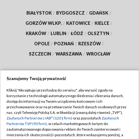
BIAŁYSTOK
/
BYDGOSZCZ
/
GDAŃSK
/
GORZÓW WLKP.
/
KATOWICE
/
KIELCE
/
KRAKÓW
/
LUBLIN
/
ŁÓDŹ
/
OLSZTYN
/
OPOLE
/
POZNAŃ
/
RZESZÓW
/
SZCZECIN
/
WARSZAWA
/
WROCŁAW
Szanujemy Twoją prywatność
Dołącz do nas:
Kliknij "Akceptuję i przechodzę do serwisu", aby wyrazić zgody na
korzystanie z technologii automatycznego śledzenia i zbierania danych,
TVP
dostęp do informacji na Twoim urządzeniu końcowym i ich
Abonament TVP
przechowywanie oraz na przetwarzanie Twoich danych osobowych przez
Regulamin TVP
nas, czyli Telewizję Polską S.A. w likwidacji (zwaną dalej również „TVP”),
Emisja w TVP
Polityka prywatności
Zaufanych Partnerów z IAB* (1201 firm)
oraz pozostałych
Zaufanych
Partnerów TVP (93 firm)
, w celach marketingowych (w tym do
Centrum informacji TVP
Moje zgody
zautomatyzowanego dopasowania reklam do Twoich zainteresowań i
mierzenia ich skuteczności) i pozostałych, które wskazujemy poniżej, a
Naziemna Telewizja Cyfrowa
Pomoc