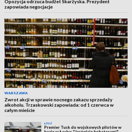
Opozycja odrzuca budżet Skarżyska. Prezydent
zapowiada negocjacje
WARSZAWA
Zwrot akcji w sprawie nocnego zakazu sprzedaży
alkoholu. Trzaskowski zapowiada: od 1 czerwca w
całym mieście
ŁÓDŹ
Premier Tusk do wojskowych pilotów w
bazie w Łasku: "Jesteście bohaterami"