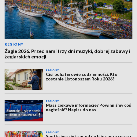
REGIONY
Żagle 2026. Przed nami trzy dni muzyki, dobrej zabawy i
żeglarskich emocji
REGIONY
Cisi bohaterowie codzienności. Kto
zostanie Listonoszem Roku 2026?
REGIONY
Masz ciekawe informacje? Powinniśmy coś
nagłośnić? Napisz do nas
REGIONY
Spotkajmy się tam, gdzie bije nasze serce -