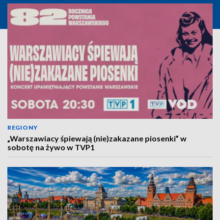
REGIONY
„Warszawiacy śpiewają (nie)zakazane piosenki” w
sobotę na żywo w TVP1