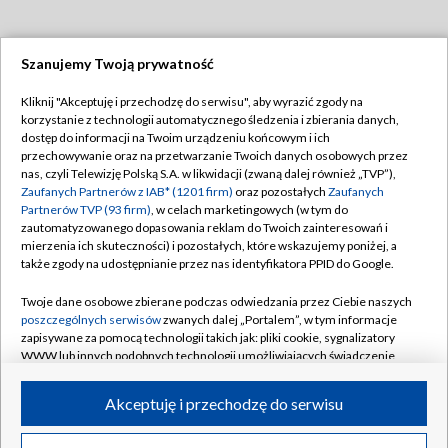
Szanujemy Twoją prywatność
Dołącz do nas:
Kliknij "Akceptuję i przechodzę do serwisu", aby wyrazić zgody na
korzystanie z technologii automatycznego śledzenia i zbierania danych,
TVP
dostęp do informacji na Twoim urządzeniu końcowym i ich
Abonament TVP
przechowywanie oraz na przetwarzanie Twoich danych osobowych przez
Regulamin TVP
nas, czyli Telewizję Polską S.A. w likwidacji (zwaną dalej również „TVP”),
Emisja w TVP
Polityka prywatności
Zaufanych Partnerów z IAB* (1201 firm)
oraz pozostałych
Zaufanych
Partnerów TVP (93 firm)
, w celach marketingowych (w tym do
Centrum informacji TVP
Moje zgody
zautomatyzowanego dopasowania reklam do Twoich zainteresowań i
mierzenia ich skuteczności) i pozostałych, które wskazujemy poniżej, a
Naziemna Telewizja Cyfrowa
Pomoc
także zgody na udostępnianie przez nas identyfikatora PPID do Google.
Sklep TVP
Biuro reklamy
Twoje dane osobowe zbierane podczas odwiedzania przez Ciebie naszych
Rada Programowa
Kontakt
poszczególnych serwisów
zwanych dalej „Portalem”, w tym informacje
zapisywane za pomocą technologii takich jak: pliki cookie, sygnalizatory
System NOS
WWW lub innych podobnych technologii umożliwiających świadczenie
dopasowanych i bezpiecznych usług, personalizację treści oraz reklam,
Informacje o nadawcy
Kanały
udostępnianie funkcji mediów społecznościowych oraz analizowanie
Akceptuję i przechodzę do serwisu
ruchu w Internecie.
Program dla prasy
©2026 Telewizja Polska S.A. w likwidacji
Biuro Reklamy
Twoje dane osobowe zbierane podczas odwiedzania przez Ciebie