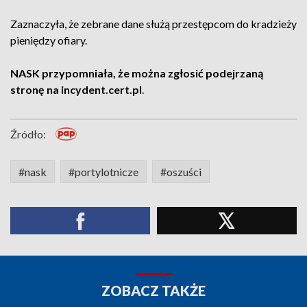
Zaznaczyła, że zebrane dane służą przestępcom do kradzieży
pieniędzy ofiary.
NASK przypomniała, że można zgłosić podejrzaną
stronę na incydent.cert.pl
.
Źródło:
#nask
#portylotnicze
#oszuści
ZOBACZ TAKŻE