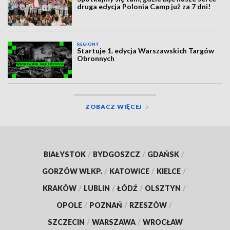
druga edycja Polonia Camp już za 7 dni!
REGIONY
Startuje 1. edycja Warszawskich Targów
Obronnych
ZOBACZ WIĘCEJ
BIAŁYSTOK
/
BYDGOSZCZ
/
GDAŃSK
/
GORZÓW WLKP.
/
KATOWICE
/
KIELCE
/
KRAKÓW
/
LUBLIN
/
ŁÓDŹ
/
OLSZTYN
/
OPOLE
/
POZNAŃ
/
RZESZÓW
/
SZCZECIN
/
WARSZAWA
/
WROCŁAW