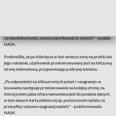
„Przestępcy zakładają w portalu społecznościowym
Facebook fałszywe profile podszywające się pod polskie
lotniska.
Na profilach umieszczane są posty informujące
o możliwości zakupu bagaży pozostawionych na
lotniskach bez opieki
. Bagaże rzekomo mają być dostępne
za niewielką kwotę, zazwyczaj kilkanaście złotych” – podała
NASK.
Podkreśliła, że po kliknięciu w link umieszczony na profilu lub
jego reklamie, użytkownik przekierowywany jest na fałszywą
stronę internetową, przypominającą witrynę lotniska.
„Po odpowiedzi na kilka prostych pytań i »wygranej« w
losowaniu następuje przekierowanie na kolejną stronę, na
której potencjalna ofiara namawiana jest do podania danych,
w tym danych karty płatniczej np. pod pozorem opłaty za
przesyłkę rzekomo wygranej walizki” – poinformowała
NASK.