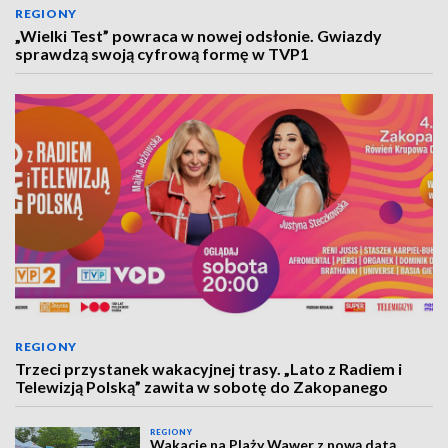
REGIONY
„Wielki Test” powraca w nowej odsłonie. Gwiazdy
sprawdzą swoją cyfrową formę w TVP1
REGIONY
Trzeci przystanek wakacyjnej trasy. „Lato z Radiem i
Telewizją Polską” zawita w sobotę do Zakopanego
REGIONY
Wakacje na Plaży Wawer z nową datą