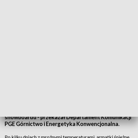
Ośrodek na Górze Kamieńsk będzie otwarty codziennie od 9 do 21 (fot.
Departament Komunikacji PGE GiEK)
Od soboty13 stycznia zwolennicy sportów
zimowych będą mogli korzystać z atrakcji stacji
narciarskiej na Górze Kamieńsk niedaleko
Bełchatowa (woj. łódzkie). Ośrodek należący do
Kopalni Węgla Brunatnego Bełchatów
przygotował trasę dla amatorów narciarstwa i
snowboardu - przekazał Departament Komunikacji
PGE Górnictwo i Energetyka Konwencjonalna.
Po kilku dniach z mroźnymi temperaturami, armatki śnieżne