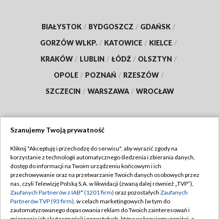
BIAŁYSTOK
/
BYDGOSZCZ
/
GDAŃSK
/
GORZÓW WLKP.
/
KATOWICE
/
KIELCE
/
KRAKÓW
/
LUBLIN
/
ŁÓDŹ
/
OLSZTYN
/
OPOLE
/
POZNAŃ
/
RZESZÓW
/
SZCZECIN
/
WARSZAWA
/
WROCŁAW
Szanujemy Twoją prywatność
Dołącz do nas:
Kliknij "Akceptuję i przechodzę do serwisu", aby wyrazić zgody na
korzystanie z technologii automatycznego śledzenia i zbierania danych,
TVP
dostęp do informacji na Twoim urządzeniu końcowym i ich
Abonament TVP
przechowywanie oraz na przetwarzanie Twoich danych osobowych przez
Regulamin TVP
nas, czyli Telewizję Polską S.A. w likwidacji (zwaną dalej również „TVP”),
Emisja w TVP
Polityka prywatności
Zaufanych Partnerów z IAB* (1201 firm)
oraz pozostałych
Zaufanych
Partnerów TVP (93 firm)
, w celach marketingowych (w tym do
Centrum informacji TVP
Moje zgody
zautomatyzowanego dopasowania reklam do Twoich zainteresowań i
mierzenia ich skuteczności) i pozostałych, które wskazujemy poniżej, a