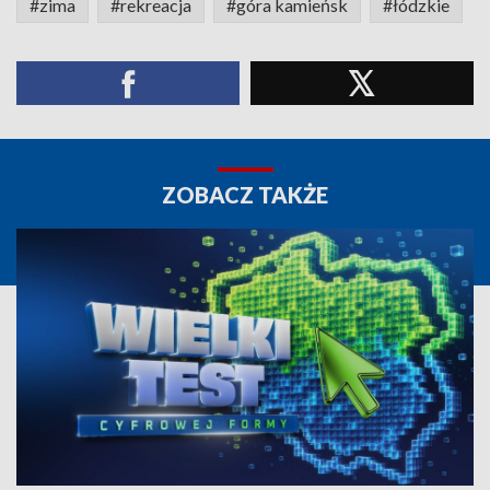
#zima
#rekreacja
#góra kamieńsk
#łódzkie
ZOBACZ TAKŻE