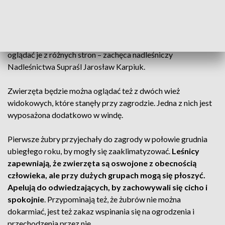
–
Zagroda jest wyjątkowa, bo w skali kraju czegoś
takiego państwo nie zobaczą
. Mamy tutaj szlaki do
zwiedzania, można będzie wejść między żubry dosłownie i
oglądać je z różnych stron – zachęca nadleśniczy
Nadleśnictwa Supraśl Jarosław Karpiuk.
Zwierzęta będzie można oglądać też z dwóch wież
widokowych, które stanęły przy zagrodzie. Jedna z nich jest
wyposażona dodatkowo w windę.
Pierwsze żubry przyjechały do zagrody w połowie grudnia
ubiegłego roku, by mogły się zaaklimatyzować.
Leśnicy
zapewniają, że zwierzęta są oswojone z obecnością
człowieka, ale przy dużych grupach mogą się płoszyć.
Apelują do odwiedzających, by zachowywali się cicho i
spokojnie
. Przypominają też, że żubrów nie można
dokarmiać, jest też zakaz wspinania się na ogrodzenia i
przechodzenia przez nie.