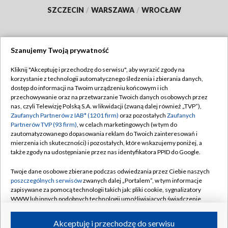
SZCZECIN
/
WARSZAWA
/
WROCŁAW
Szanujemy Twoją prywatność
Dołącz do nas:
Kliknij "Akceptuję i przechodzę do serwisu", aby wyrazić zgody na
korzystanie z technologii automatycznego śledzenia i zbierania danych,
TVP
dostęp do informacji na Twoim urządzeniu końcowym i ich
Abonament TVP
przechowywanie oraz na przetwarzanie Twoich danych osobowych przez
Regulamin TVP
nas, czyli Telewizję Polską S.A. w likwidacji (zwaną dalej również „TVP”),
Emisja w TVP
Polityka prywatności
Zaufanych Partnerów z IAB* (1201 firm)
oraz pozostałych
Zaufanych
Partnerów TVP (93 firm)
, w celach marketingowych (w tym do
Centrum informacji TVP
Moje zgody
zautomatyzowanego dopasowania reklam do Twoich zainteresowań i
mierzenia ich skuteczności) i pozostałych, które wskazujemy poniżej, a
Naziemna Telewizja Cyfrowa
Pomoc
także zgody na udostępnianie przez nas identyfikatora PPID do Google.
Sklep TVP
Biuro reklamy
Twoje dane osobowe zbierane podczas odwiedzania przez Ciebie naszych
Rada Programowa
Kontakt
poszczególnych serwisów
zwanych dalej „Portalem”, w tym informacje
zapisywane za pomocą technologii takich jak: pliki cookie, sygnalizatory
System NOS
WWW lub innych podobnych technologii umożliwiających świadczenie
dopasowanych i bezpiecznych usług, personalizację treści oraz reklam,
Informacje o nadawcy
Kanały
udostępnianie funkcji mediów społecznościowych oraz analizowanie
Akceptuję i przechodzę do serwisu
ruchu w Internecie.
Program dla prasy