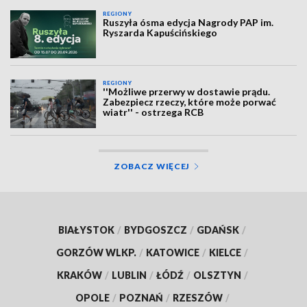
REGIONY
Ruszyła ósma edycja Nagrody PAP im.
Ryszarda Kapuścińskiego
REGIONY
''Możliwe przerwy w dostawie prądu.
Zabezpiecz rzeczy, które może porwać
wiatr'' - ostrzega RCB
ZOBACZ WIĘCEJ
BIAŁYSTOK
/
BYDGOSZCZ
/
GDAŃSK
/
GORZÓW WLKP.
/
KATOWICE
/
KIELCE
/
KRAKÓW
/
LUBLIN
/
ŁÓDŹ
/
OLSZTYN
/
OPOLE
/
POZNAŃ
/
RZESZÓW
/