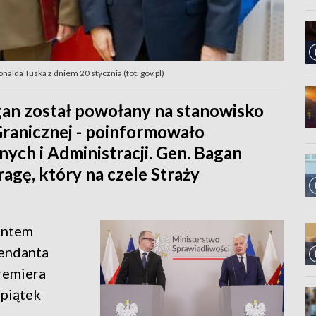
lda Tuska z dniem 20 stycznia (fot. gov.pl)
an został powołany na stanowisko
ranicznej - poinformowało
ch i Administracji. Gen. Bagan
agę, który na czele Straży
antem
mendanta
remiera
 piątek