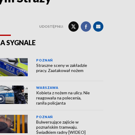
UDOSTĘPNIJ:
A SYGNALE
POZNAŃ
Straszne sceny w zakładzie
pracy. Zaatakował nożem
WARSZAWA
Kobieta z nożem na ulicy. Nie
reagowała na polecenia,
raniła policjanta
POZNAŃ
Bulwersujące zajście w
poznańskim tramwaju.
Świadkiem radny [WIDEO]