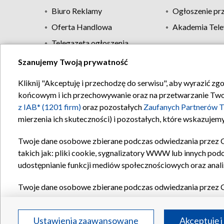
Biuro Reklamy
Ogłoszenie pr
Oferta Handlowa
Akademia Tele
Telegazeta ogłoszenia
Szanujemy Twoją prywatność
Regulamin TVP
Kliknij "Akceptuję i przechodzę do serwisu", aby wyrazić zg
końcowym i ich przechowywanie oraz na przetwarzanie Twoich
z IAB* (1201 firm)
oraz pozostałych
Zaufanych Partnerów T
mierzenia ich skuteczności) i pozostałych, które wskazujemy
Twoje dane osobowe zbierane podczas odwiedzania przez 
takich jak: pliki cookie, sygnalizatory WWW lub innych pod
udostępnianie funkcji mediów społecznościowych oraz anali
Twoje dane osobowe zbierane podczas odwiedzania przez 
plików cookie, informacje o Twoich wyszukiwaniach w serwi
Partnerów TVP
dla realizacji następujących celów i funkc
Ustawienia zaawansowane
Akceptuję i
reklam, tworzenia profilu spersonalizowanych reklam, tworz