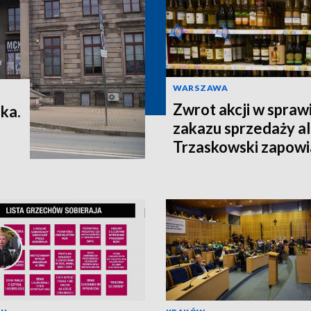
WARSZAWA
Zwrot akcji w spra
ka.
zakazu sprzedaży al
Trzaskowski zapowi
w całym mieście