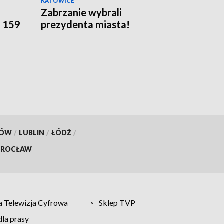
KATOWICE
Zabrzanie wybrali
o 159
prezydenta miasta!
KÓW
/
LUBLIN
/
ŁÓDŹ
/
ROCŁAW
 Telewizja Cyfrowa
Sklep TVP
la prasy