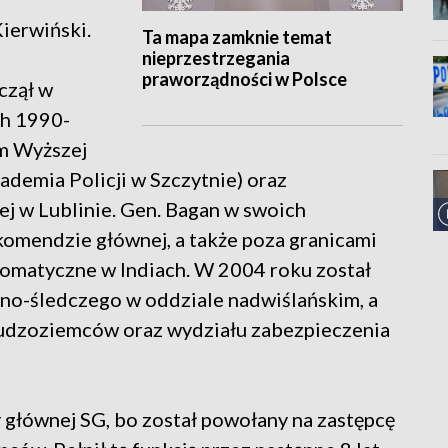
ierwiński.
Ta mapa zamknie temat
nieprzestrzegania
praworządności w Polsce
czął w
ch 1990-
em Wyższej
ademia Policji w Szczytnie) oraz
j w Lublinie. Gen. Bagan w swoich
 komendzie głównej, a także poza granicami
plomatyczne w Indiach. W 2004 roku został
jno-śledczego w oddziale nadwiślańskim, a
cudzoziemców oraz wydziału zabezpieczenia
głównej SG, bo został powołany na zastępcę