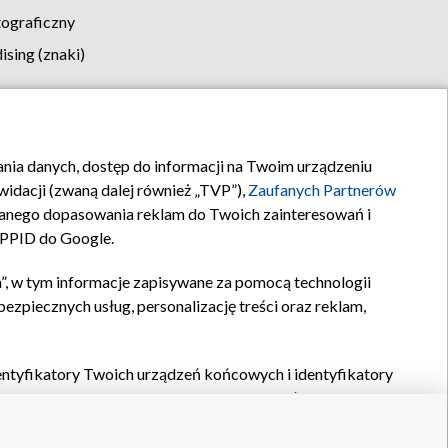
tograficzny
sing (znaki)
klamy
Kontakt
rania danych, dostęp do informacji na Twoim urządzeniu
idacji (zwaną dalej również „TVP”),
Zaufanych Partnerów
anego dopasowania reklam do Twoich zainteresowań i
a PPID do Google.
”, w tym informacje zapisywane za pomocą technologii
zpiecznych usług, personalizację treści oraz reklam,
identyfikatory Twoich urządzeń końcowych i identyfikatory
P,
Zaufanych Partnerów z IAB
oraz pozostałych
Zaufanych
 wyboru podstawowych reklam, wyboru spersonalizowanych
ch treści, pomiaru wydajności reklam, pomiaru wydajności