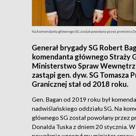
Na komendanta głównego SG został powołany przez premiera Dona
Generał brygady SG Robert Bag
komendanta głównego Straży G
Ministerstwo Spraw Wewnętrzny
zastąpi gen. dyw. SG Tomasza Pr
Granicznej stał od 2018 roku.
Gen. Bagan od 2019 roku był komend
nadwiślańskiego oddziału SG. Na ko
głównego SG został powołany przez p
Donalda Tuska z dniem 20 stycznia. W
powołanie wręczył mu minister spraw