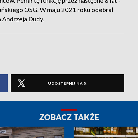
ów. Pełnił tę funkcję przez następne 8 lat -
lańskiego OSG. W maju 2021 roku odebrał
a Andrzeja Dudy.
UDOSTĘPNIJ NA X
ZOBACZ TAKŻE