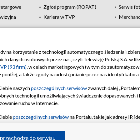
zetargowe
Zgłoś program (ROPAT)
Serwis fo
wizyjna
Kariera w TVP
Merchandi
Polityka prywatności
Moje zgody
Pomoc
Biuro re
ody na korzystanie z technologii automatycznego śledzenia i zbie
 danych osobowych przez nas, czyli Telewizję Polską S.A. w likw
VP (93 firm)
, w celach marketingowych (w tym do zautomatyzow
 poniżej, a także zgody na udostępnianie przez nas identyfikator
Ciebie naszych
poszczególnych serwisów
zwanych dalej „Portalem
obnych technologii umożliwiających świadczenie dopasowanych i be
zowanie ruchu w Internecie.
Ciebie
poszczególnych serwisów
na Portalu, takie jak adresy IP, 
sach Portalu czy historia odwiedzin będą przetwarzane przez TV
ji: przechowywania informacji na urządzeniu lub dostęp do nich,
©2026 Telewizja Polska S.A. w likwidacji
 przechodzę do serwisu
enia profilu spersonalizowanych treści, wyboru spersonalizowany