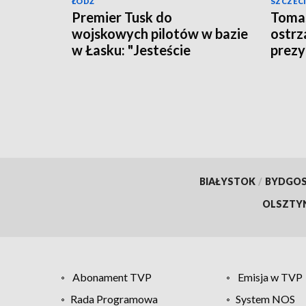
ŁÓDŹ
SZCZEC
Premier Tusk do
Tomas
wojskowych pilotów w bazie
ostrz
w Łasku: "Jesteście
prezy
bohaterami"
[WID
BIAŁYSTOK
/
BYDGO
OLSZTY
Abonament TVP
Emisja w TVP
Rada Programowa
System NOS