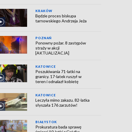
KRAKÓW
Będzie proces biskupa
tarnowskiego Andrzeja Jeża
POZNAŃ
Ponowny pożar. 8 zastępów
straży w akcji
[AKTUALIZACJA]
KATOWICE
Poszukiwania 71-latki na
granicy. 17-latek ruszył w
teren i odnalazł kobietę
KATOWICE
Leczyła mimo zakazu. 82-latka
słyszała 176 zarzutów!
BIAŁYSTOK
Prokuratura bada sprawę
śmierci 10-latki z Gródka