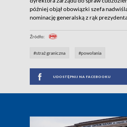
dyrektora zarządu do spraw cudzoziemc
później objął obowiązki szefa nadwiś
nominację generalską z rąk prezydent
Źródło:
#straż graniczna
#powołania
UDOSTĘPNIJ NA FACEBOOKU