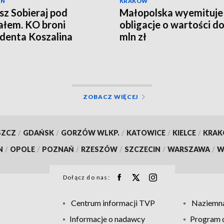
IN
KRAKÓW
z Sobieraj pod
Małopolska wyemituje
ałem. KO broni
obligacje o wartości d
denta Koszalina
mln zł
EO]
ZOBACZ WIĘCEJ
SZCZ
/
GDAŃSK
/
GORZÓW WLKP.
/
KATOWICE
/
KIELCE
/
KRA
N
/
OPOLE
/
POZNAŃ
/
RZESZÓW
/
SZCZECIN
/
WARSZAWA
/
W
Dołącz do nas:
Centrum informacji TVP
Naziemna
Informacje o nadawcy
Program d