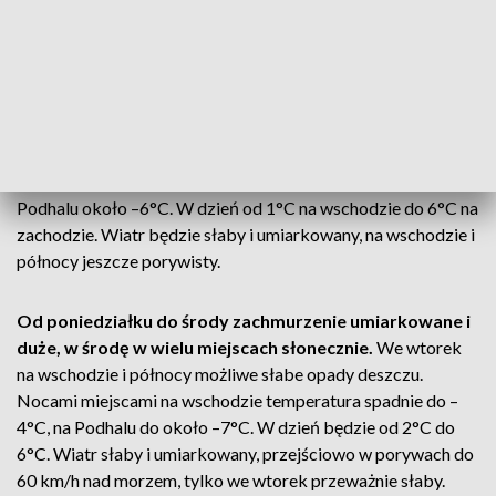
W niedzielę poprawa pogody. Zachmurzenie umiarkowane i
duże. Słabe opady śniegu bądź deszczu ze śniegiem jedynie
na wchodzie kraju. W nocy temperatura od –2°C do 2°C, na
Podhalu około –6°C. W dzień od 1°C na wschodzie do 6°C na
zachodzie. Wiatr będzie słaby i umiarkowany, na wschodzie i
północy jeszcze porywisty.
Od poniedziałku do środy zachmurzenie umiarkowane i
duże, w środę w wielu miejscach słonecznie.
We wtorek
na wschodzie i północy możliwe słabe opady deszczu.
Nocami miejscami na wschodzie temperatura spadnie do –
4°C, na Podhalu do około –7°C. W dzień będzie od 2°C do
6°C. Wiatr słaby i umiarkowany, przejściowo w porywach do
60 km/h nad morzem, tylko we wtorek przeważnie słaby.