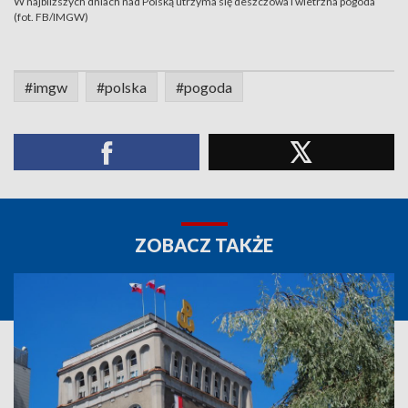
W najbliższych dniach nad Polską utrzyma się deszczowa i wietrzna pogoda
(fot. FB/IMGW)
#imgw
#polska
#pogoda
ZOBACZ TAKŻE