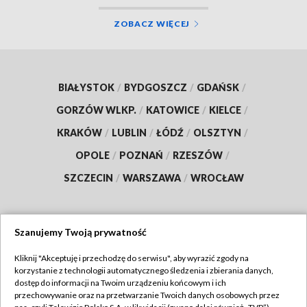
ZOBACZ WIĘCEJ
BIAŁYSTOK
/
BYDGOSZCZ
/
GDAŃSK
/
GORZÓW WLKP.
/
KATOWICE
/
KIELCE
/
KRAKÓW
/
LUBLIN
/
ŁÓDŹ
/
OLSZTYN
/
OPOLE
/
POZNAŃ
/
RZESZÓW
/
SZCZECIN
/
WARSZAWA
/
WROCŁAW
Szanujemy Twoją prywatność
Dołącz do nas:
Kliknij "Akceptuję i przechodzę do serwisu", aby wyrazić zgody na
korzystanie z technologii automatycznego śledzenia i zbierania danych,
TVP
dostęp do informacji na Twoim urządzeniu końcowym i ich
Abonament TVP
przechowywanie oraz na przetwarzanie Twoich danych osobowych przez
Regulamin TVP