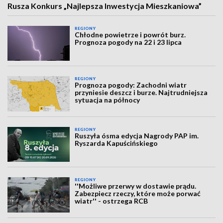
Rusza Konkurs „Najlepsza Inwestycja Mieszkaniowa”
REGIONY
Chłodne powietrze i powrót burz.
Prognoza pogody na 22 i 23 lipca
REGIONY
Prognoza pogody: Zachodni wiatr
przyniesie deszcz i burze. Najtrudniejsza
sytuacja na północy
REGIONY
Ruszyła ósma edycja Nagrody PAP im.
Ryszarda Kapuścińskiego
REGIONY
''Możliwe przerwy w dostawie prądu.
Zabezpiecz rzeczy, które może porwać
wiatr'' - ostrzega RCB