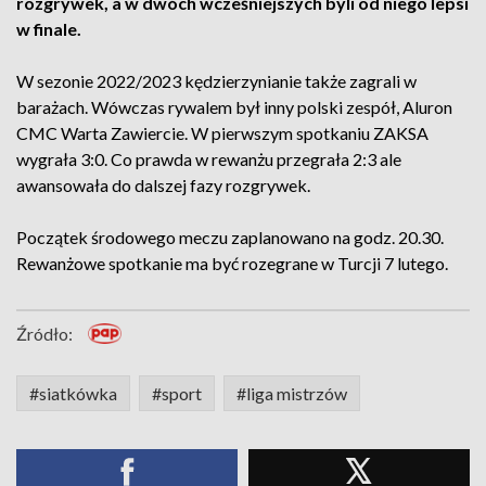
rozgrywek, a w dwóch wcześniejszych byli od niego lepsi
w finale.
W sezonie 2022/2023 kędzierzynianie także zagrali w
barażach. Wówczas rywalem był inny polski zespół, Aluron
CMC Warta Zawiercie. W pierwszym spotkaniu ZAKSA
wygrała 3:0. Co prawda w rewanżu przegrała 2:3 ale
awansowała do dalszej fazy rozgrywek.
Początek środowego meczu zaplanowano na godz. 20.30.
Rewanżowe spotkanie ma być rozegrane w Turcji 7 lutego.
Źródło:
#siatkówka
#sport
#liga mistrzów