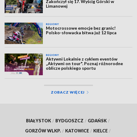
Zakończył się 17. Wyścig Górski w
Limanowej
REGIONY
Motocrossowe emocje bez granic!
Polsko-słowacka bitwa już 12 lipca
REGIONY
Aktywni Lokalnie z cyklem eventów
„Aktywni on tour". Poznaj różnorodne
oblicze polskiego sportu
ZOBACZ WIĘCEJ
BIAŁYSTOK
/
BYDGOSZCZ
/
GDAŃSK
/
GORZÓW WLKP.
/
KATOWICE
/
KIELCE
/