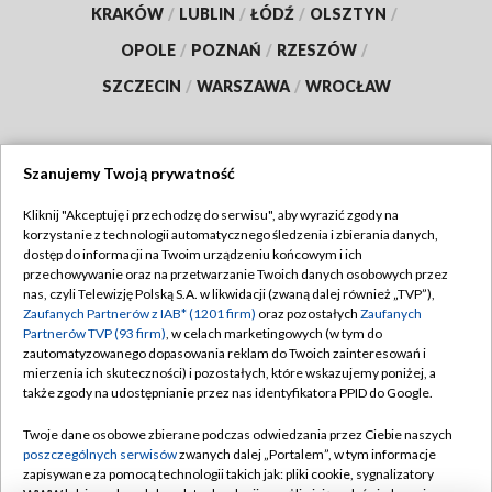
KRAKÓW
/
LUBLIN
/
ŁÓDŹ
/
OLSZTYN
/
OPOLE
/
POZNAŃ
/
RZESZÓW
/
SZCZECIN
/
WARSZAWA
/
WROCŁAW
Szanujemy Twoją prywatność
Dołącz do nas:
Kliknij "Akceptuję i przechodzę do serwisu", aby wyrazić zgody na
korzystanie z technologii automatycznego śledzenia i zbierania danych,
TVP
dostęp do informacji na Twoim urządzeniu końcowym i ich
Abonament TVP
przechowywanie oraz na przetwarzanie Twoich danych osobowych przez
Regulamin TVP
nas, czyli Telewizję Polską S.A. w likwidacji (zwaną dalej również „TVP”),
Emisja w TVP
Polityka prywatności
Zaufanych Partnerów z IAB* (1201 firm)
oraz pozostałych
Zaufanych
Partnerów TVP (93 firm)
, w celach marketingowych (w tym do
Centrum informacji TVP
Moje zgody
zautomatyzowanego dopasowania reklam do Twoich zainteresowań i
mierzenia ich skuteczności) i pozostałych, które wskazujemy poniżej, a
Naziemna Telewizja Cyfrowa
Pomoc
także zgody na udostępnianie przez nas identyfikatora PPID do Google.
Sklep TVP
Biuro reklamy
Twoje dane osobowe zbierane podczas odwiedzania przez Ciebie naszych
Rada Programowa
Kontakt
poszczególnych serwisów
zwanych dalej „Portalem”, w tym informacje
zapisywane za pomocą technologii takich jak: pliki cookie, sygnalizatory
System NOS