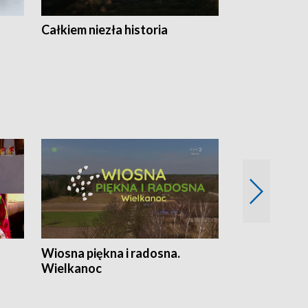
Całkiem niezła historia
Sanatoria
Wiosna piękna i radosna.
Gwiazdy od 
Wielkanoc
gwiazdki