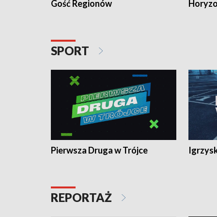
Gość Regionów
Horyzo
SPORT
Pierwsza Druga w Trójce
Igrzys
REPORTAŻ