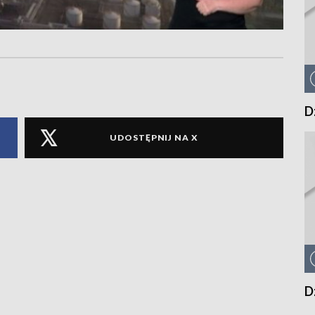
D
UDOSTĘPNIJ NA X
D