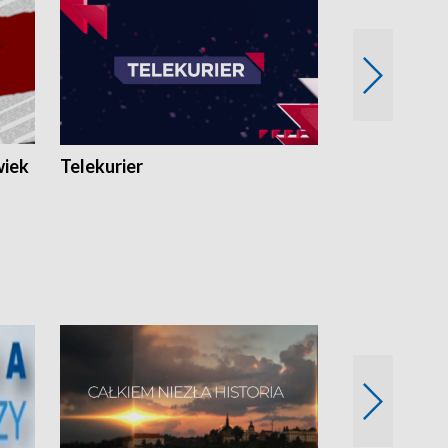
wiek
Telekurier
Kryminalna 