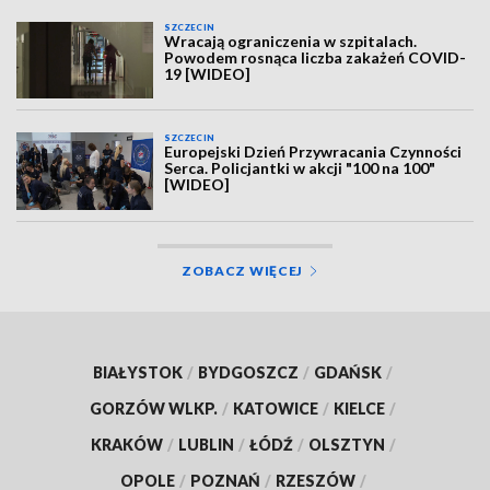
SZCZECIN
Wracają ograniczenia w szpitalach.
Powodem rosnąca liczba zakażeń COVID-
19 [WIDEO]
SZCZECIN
Europejski Dzień Przywracania Czynności
Serca. Policjantki w akcji "100 na 100"
[WIDEO]
ZOBACZ WIĘCEJ
BIAŁYSTOK
/
BYDGOSZCZ
/
GDAŃSK
/
GORZÓW WLKP.
/
KATOWICE
/
KIELCE
/
KRAKÓW
/
LUBLIN
/
ŁÓDŹ
/
OLSZTYN
/
OPOLE
/
POZNAŃ
/
RZESZÓW
/