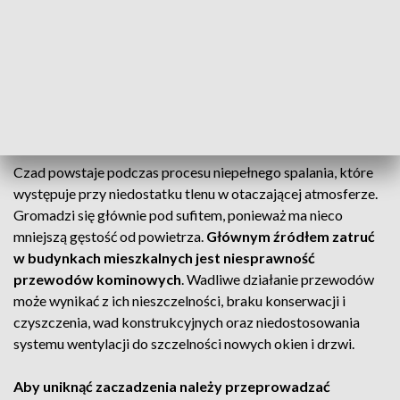
wiąże się z hemoglobiną ponad 200 razy szybciej niż tlen,
blokując dopływ tlenu do organizmu.
Objawami lżejszego
zatrucia czadem są ból i zawroty głowy, osłabienie i
nudności
. Następstwem ostrego zatrucia – przy dużych
stężeniach tego gazu – może być nieodwracalne uszkodzenie
ośrodkowego układu nerwowego, niewydolność wieńcowa i
zawał lub nawet śmierć.
Czad powstaje podczas procesu niepełnego spalania, które
występuje przy niedostatku tlenu w otaczającej atmosferze.
Gromadzi się głównie pod sufitem, ponieważ ma nieco
mniejszą gęstość od powietrza.
Głównym źródłem zatruć
w budynkach mieszkalnych jest niesprawność
przewodów kominowych
. Wadliwe działanie przewodów
może wynikać z ich nieszczelności, braku konserwacji i
czyszczenia, wad konstrukcyjnych oraz niedostosowania
systemu wentylacji do szczelności nowych okien i drzwi.
Aby uniknąć zaczadzenia należy przeprowadzać