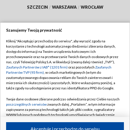
SZCZECIN
/
WARSZAWA
/
WROCŁAW
Szanujemy Twoją prywatność
Dołącz do nas:
Kliknij "Akceptuję i przechodzę do serwisu", aby wyrazić zgody na
korzystanie z technologii automatycznego śledzenia i zbierania danych,
TVP
dostęp do informacji na Twoim urządzeniu końcowym i ich
Abonament TVP
przechowywanie oraz na przetwarzanie Twoich danych osobowych przez
Regulamin TVP
nas, czyli Telewizję Polską S.A. w likwidacji (zwaną dalej również „TVP”),
Emisja w TVP
Polityka prywatności
Zaufanych Partnerów z IAB* (1201 firm)
oraz pozostałych
Zaufanych
Partnerów TVP (93 firm)
, w celach marketingowych (w tym do
Centrum informacji TVP
Moje zgody
zautomatyzowanego dopasowania reklam do Twoich zainteresowań i
mierzenia ich skuteczności) i pozostałych, które wskazujemy poniżej, a
Naziemna Telewizja Cyfrowa
Pomoc
także zgody na udostępnianie przez nas identyfikatora PPID do Google.
Sklep TVP
Biuro reklamy
Twoje dane osobowe zbierane podczas odwiedzania przez Ciebie naszych
Rada Programowa
Kontakt
poszczególnych serwisów
zwanych dalej „Portalem”, w tym informacje
zapisywane za pomocą technologii takich jak: pliki cookie, sygnalizatory
System NOS
WWW lub innych podobnych technologii umożliwiających świadczenie
dopasowanych i bezpiecznych usług, personalizację treści oraz reklam,
Informacje o nadawcy
Kanały
udostępnianie funkcji mediów społecznościowych oraz analizowanie
Akceptuję i przechodzę do serwisu