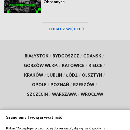
Obronnych
ZOBACZ WIĘCEJ
BIAŁYSTOK
/
BYDGOSZCZ
/
GDAŃSK
/
GORZÓW WLKP.
/
KATOWICE
/
KIELCE
/
KRAKÓW
/
LUBLIN
/
ŁÓDŹ
/
OLSZTYN
/
OPOLE
/
POZNAŃ
/
RZESZÓW
/
SZCZECIN
/
WARSZAWA
/
WROCŁAW
Szanujemy Twoją prywatność
Dołącz do nas:
Kliknij "Akceptuję i przechodzę do serwisu", aby wyrazić zgody na