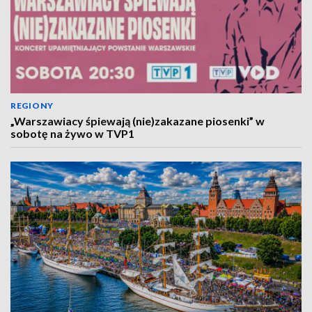
REGIONY
„Warszawiacy śpiewają (nie)zakazane piosenki” w
sobotę na żywo w TVP1