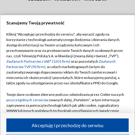
Szanujemy Twoją prywatność
Dołącz do nas:
Kliknij "Akceptuję i przechodzę do serwisu", aby wyrazić zgody na
korzystanie z technologii automatycznego śledzenia i zbierania danych,
TVP
dostęp do informacji na Twoim urządzeniu końcowym i ich
Abonament TVP
przechowywanie oraz na przetwarzanie Twoich danych osobowych przez
Regulamin TVP
nas, czyli Telewizję Polską S.A. w likwidacji (zwaną dalej również „TVP”),
Emisja w TVP
Zaufanych Partnerów z IAB* (1201 firm)
oraz pozostałych
Zaufanych
Polityka prywatności
Partnerów TVP (93 firm)
, w celach marketingowych (w tym do
Centrum informacji TVP
Moje zgody
zautomatyzowanego dopasowania reklam do Twoich zainteresowań i
mierzenia ich skuteczności) i pozostałych, które wskazujemy poniżej, a
Naziemna Telewizja Cyfrowa
Pomoc
także zgody na udostępnianie przez nas identyfikatora PPID do Google.
Sklep TVP
Biuro reklamy
Twoje dane osobowe zbierane podczas odwiedzania przez Ciebie naszych
Rada Programowa
poszczególnych serwisów
zwanych dalej „Portalem”, w tym informacje
Kontakt
zapisywane za pomocą technologii takich jak: pliki cookie, sygnalizatory
System NOS
WWW lub innych podobnych technologii umożliwiających świadczenie
dopasowanych i bezpiecznych usług, personalizację treści oraz reklam,
Informacje o nadawcy
Kanały
udostępnianie funkcji mediów społecznościowych oraz analizowanie
Akceptuję i przechodzę do serwisu
ruchu w Internecie.
Program dla prasy
©2026 Telewizja Polska S.A. w likwidacji