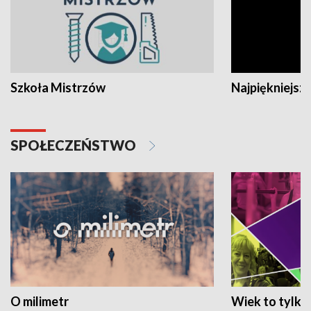
Szkoła Mistrzów
Najpiękniejsze
SPOŁECZEŃSTWO
O milimetr
Wiek to tylko 