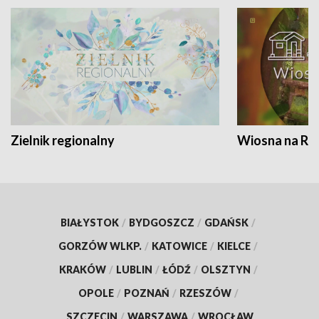
Zielnik regionalny
Wiosna na RO
BIAŁYSTOK
/
BYDGOSZCZ
/
GDAŃSK
/
GORZÓW WLKP.
/
KATOWICE
/
KIELCE
/
KRAKÓW
/
LUBLIN
/
ŁÓDŹ
/
OLSZTYN
/
OPOLE
/
POZNAŃ
/
RZESZÓW
/
SZCZECIN
/
WARSZAWA
/
WROCŁAW