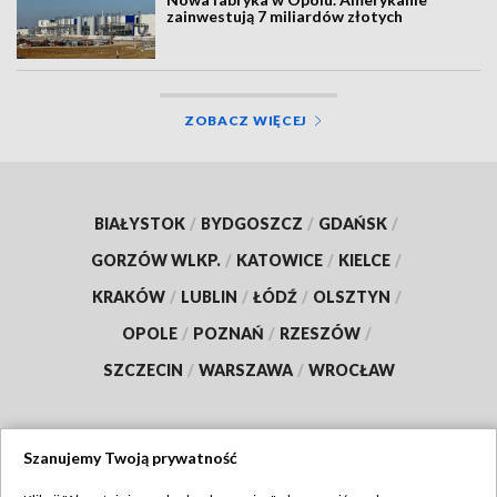
zainwestują 7 miliardów złotych
ZOBACZ WIĘCEJ
BIAŁYSTOK
/
BYDGOSZCZ
/
GDAŃSK
/
GORZÓW WLKP.
/
KATOWICE
/
KIELCE
/
KRAKÓW
/
LUBLIN
/
ŁÓDŹ
/
OLSZTYN
/
OPOLE
/
POZNAŃ
/
RZESZÓW
/
SZCZECIN
/
WARSZAWA
/
WROCŁAW
Szanujemy Twoją prywatność
Dołącz do nas: