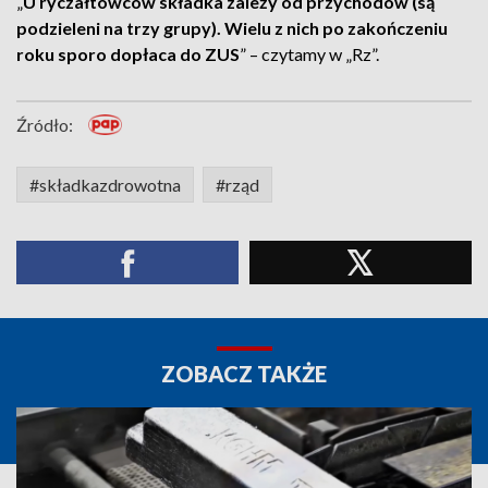
„
U ryczałtowców składka zależy od przychodów (są
podzieleni na trzy grupy). Wielu z nich po zakończeniu
roku sporo dopłaca do ZUS
” – czytamy w „Rz”.
Źródło:
#składkazdrowotna
#rząd
ZOBACZ TAKŻE