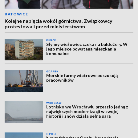
KATOWICE
Kolejne napięcia wokół górnictwa. Związkowcy
protestowali przed ministerstwem
KIELCE
Słynny wieżowiec czeka na buldożery. W
jego miejsce powstaną mieszkania
komunalne
GDAŃSK
Morskie farmy wiatrowe poszukują
pracowników
WROCŁAW
Lotnisko we Wrocławiu przeszło jedną z
największych modernizacji w swojej
historii i znów działa pełną parą
OPOLE
Nowa fabryka w Opolu. Amerykanie