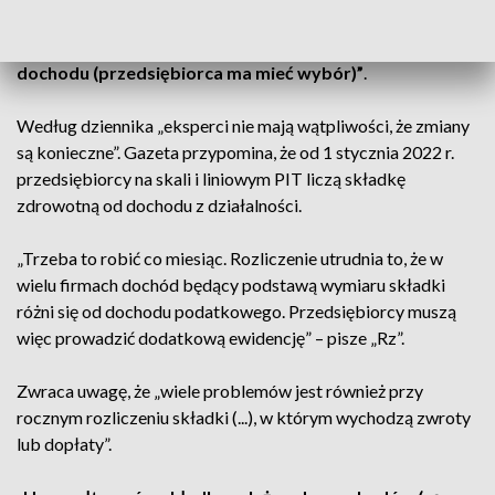
Pierwszy pomysł to według „Rz” „składka
zryczałtowana, drugi – uzależniona od przychodu lub
dochodu (przedsiębiorca ma mieć wybór)”
.
Według dziennika „eksperci nie mają wątpliwości, że zmiany
są konieczne”. Gazeta przypomina, że od 1 stycznia 2022 r.
przedsiębiorcy na skali i liniowym PIT liczą składkę
zdrowotną od dochodu z działalności.
„Trzeba to robić co miesiąc. Rozliczenie utrudnia to, że w
wielu firmach dochód będący podstawą wymiaru składki
różni się od dochodu podatkowego. Przedsiębiorcy muszą
więc prowadzić dodatkową ewidencję” – pisze „Rz”.
Zwraca uwagę, że „wiele problemów jest również przy
rocznym rozliczeniu składki (...), w którym wychodzą zwroty
lub dopłaty”.