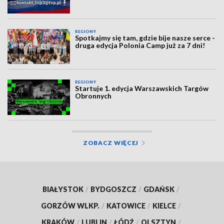
REGIONY
Spotkajmy się tam, gdzie bije nasze serce -
druga edycja Polonia Camp już za 7 dni!
REGIONY
Startuje 1. edycja Warszawskich Targów
Obronnych
ZOBACZ WIĘCEJ
BIAŁYSTOK
/
BYDGOSZCZ
/
GDAŃSK
/
GORZÓW WLKP.
/
KATOWICE
/
KIELCE
/
KRAKÓW
/
LUBLIN
/
ŁÓDŹ
/
OLSZTYN
/