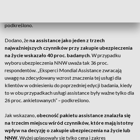
wybierają te, które zawierają w sobie pakiet assistance. Dla
68 proc. „dodatkowe usługi zawarte w polisie to większe
poczucie bezpieczeństwa i komfort psychiczny” –
podkreślono.
Dodano, że
na assistance jako jeden z trzech
najważniejszych czynników przy zakupie ubezpieczenia
na życie wskazało 40 proc. badanych
. W przypadku
wyboru ubezpieczenia NNW uważa tak 36 proc.
respondentów. „Eksperci Mondial Assistance zwracają
uwagę na zdecydowany wzrost znaczenia tej usługi dla
klientów w odniesieniu do poprzedniej edycji badania, kiedy
to w obu przypadkach usługi assistance były ważne tylko dla
26 proc. ankietowanych” – podkreślono.
Jak wskazano,
obecność pakietu assistance znalazła się
na trzecim miejscu wśród czynników, które mają istotny
wpływ na decyzję o zakupie ubezpieczenia na życie lub
NNW
. Wyżej uplasowały się tylko cena i zakres