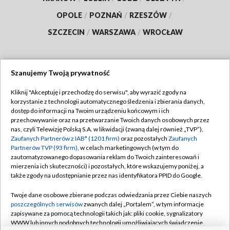
OPOLE
/
POZNAŃ
/
RZESZÓW
/
SZCZECIN
/
WARSZAWA
/
WROCŁAW
Szanujemy Twoją prywatność
Dołącz do nas:
Kliknij "Akceptuję i przechodzę do serwisu", aby wyrazić zgody na
korzystanie z technologii automatycznego śledzenia i zbierania danych,
TVP
dostęp do informacji na Twoim urządzeniu końcowym i ich
Abonament TVP
przechowywanie oraz na przetwarzanie Twoich danych osobowych przez
Regulamin TVP
nas, czyli Telewizję Polską S.A. w likwidacji (zwaną dalej również „TVP”),
Emisja w TVP
Polityka prywatności
Zaufanych Partnerów z IAB* (1201 firm)
oraz pozostałych
Zaufanych
Partnerów TVP (93 firm)
, w celach marketingowych (w tym do
Centrum informacji TVP
Moje zgody
zautomatyzowanego dopasowania reklam do Twoich zainteresowań i
mierzenia ich skuteczności) i pozostałych, które wskazujemy poniżej, a
Naziemna Telewizja Cyfrowa
Pomoc
także zgody na udostępnianie przez nas identyfikatora PPID do Google.
Sklep TVP
Biuro reklamy
Twoje dane osobowe zbierane podczas odwiedzania przez Ciebie naszych
Rada Programowa
Kontakt
poszczególnych serwisów
zwanych dalej „Portalem”, w tym informacje
zapisywane za pomocą technologii takich jak: pliki cookie, sygnalizatory
System NOS
WWW lub innych podobnych technologii umożliwiających świadczenie