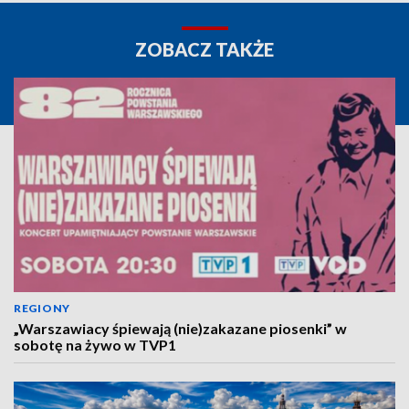
ZOBACZ TAKŻE
REGIONY
„Warszawiacy śpiewają (nie)zakazane piosenki” w
sobotę na żywo w TVP1