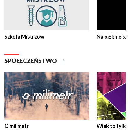
Szkoła Mistrzów
Najpiękniejsze
SPOŁECZEŃSTWO
O milimetr
Wiek to tylko 