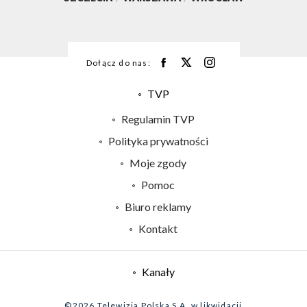
Dołącz do nas:
TVP
Abonament TVP
Regulamin TVP
Emisja w TVP
Polityka prywatności
Centrum informacji TVP
Moje zgody
Naziemna Telewizja Cyfrowa
Pomoc
Sklep TVP
Biuro reklamy
Rada Programowa
Kontakt
System NOS
Informacje o nadawcy
Kanały
Program dla prasy
©2026 Telewizja Polska S.A. w likwidacji