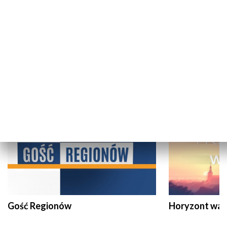
Dziennik Regionów
Теленовини /
PUBLICYSTYKA
Gość Regionów
Horyzont war