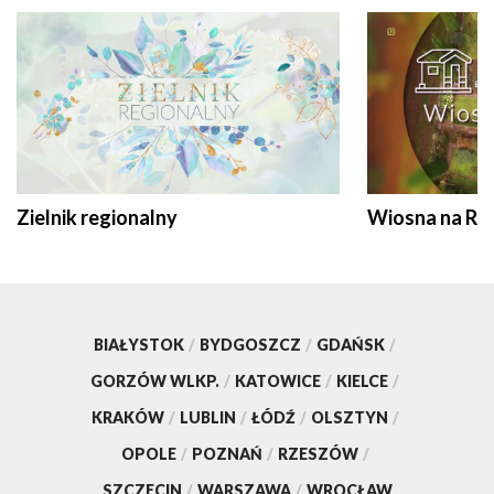
Zielnik regionalny
Wiosna na RO
BIAŁYSTOK
/
BYDGOSZCZ
/
GDAŃSK
/
GORZÓW WLKP.
/
KATOWICE
/
KIELCE
/
KRAKÓW
/
LUBLIN
/
ŁÓDŹ
/
OLSZTYN
/
OPOLE
/
POZNAŃ
/
RZESZÓW
/
SZCZECIN
/
WARSZAWA
/
WROCŁAW