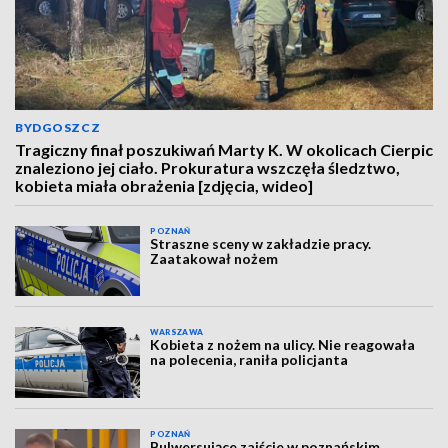
BYDGOSZCZ
Tragiczny finał poszukiwań Marty K. W okolicach Cierpic
znaleziono jej ciało. Prokuratura wszczęła śledztwo,
kobieta miała obrażenia [zdjęcia, wideo]
POZNAŃ
Straszne sceny w zakładzie pracy.
Zaatakował nożem
WARSZAWA
Kobieta z nożem na ulicy. Nie reagowała
na polecenia, raniła policjanta
POZNAŃ
Bulwersujące zajście w poznańskim