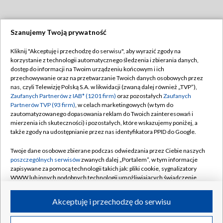
Szanujemy Twoją prywatność
Dołącz do nas:
Kliknij "Akceptuję i przechodzę do serwisu", aby wyrazić zgody na
korzystanie z technologii automatycznego śledzenia i zbierania danych,
TVP
dostęp do informacji na Twoim urządzeniu końcowym i ich
Abonament TVP
przechowywanie oraz na przetwarzanie Twoich danych osobowych przez
Regulamin TVP
nas, czyli Telewizję Polską S.A. w likwidacji (zwaną dalej również „TVP”),
Emisja w TVP
Polityka prywatności
Zaufanych Partnerów z IAB* (1201 firm)
oraz pozostałych
Zaufanych
Partnerów TVP (93 firm)
, w celach marketingowych (w tym do
Centrum informacji TVP
Moje zgody
zautomatyzowanego dopasowania reklam do Twoich zainteresowań i
mierzenia ich skuteczności) i pozostałych, które wskazujemy poniżej, a
Naziemna Telewizja Cyfrowa
Pomoc
także zgody na udostępnianie przez nas identyfikatora PPID do Google.
Sklep TVP
Biuro reklamy
Twoje dane osobowe zbierane podczas odwiedzania przez Ciebie naszych
Rada Programowa
Kontakt
poszczególnych serwisów
zwanych dalej „Portalem”, w tym informacje
zapisywane za pomocą technologii takich jak: pliki cookie, sygnalizatory
System NOS
WWW lub innych podobnych technologii umożliwiających świadczenie
dopasowanych i bezpiecznych usług, personalizację treści oraz reklam,
Informacje o nadawcy
Kanały
udostępnianie funkcji mediów społecznościowych oraz analizowanie
Akceptuję i przechodzę do serwisu
ruchu w Internecie.
Program dla prasy
©2026 Telewizja Polska S.A. w likwidacji
Biuro Reklamy