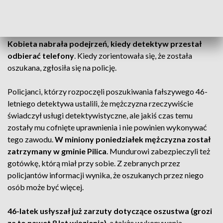
współpracy wystawił dwa pokwitowania wpłaty - prawie 11
tys. zł za zlecone czynności. Zapewniał, że sprawa jest prosta
i że w najbliższych dniach będzie miał pierwsze informacje.
Kobieta nabrała podejrzeń, kiedy detektyw przestał
odbierać telefony
. Kiedy zorientowała się, że została
oszukana, zgłosiła się na policję.
Policjanci, którzy rozpoczęli poszukiwania fałszywego 46-
letniego detektywa ustalili, że mężczyzna rzeczywiście
świadczył usługi detektywistyczne, ale jakiś czas temu
zostały mu cofnięte uprawnienia i nie powinien wykonywać
tego zawodu.
W miniony poniedziałek mężczyzna został
zatrzymany w gminie Pilica
. Mundurowi zabezpieczyli też
gotówkę, którą miał przy sobie. Z zebranych przez
policjantów informacji wynika, że oszukanych przez niego
osób może być więcej.
46-latek usłyszał już zarzuty dotyczące oszustwa (grozi
za to nawet 8 lat więzienia)
, a także wykonywania