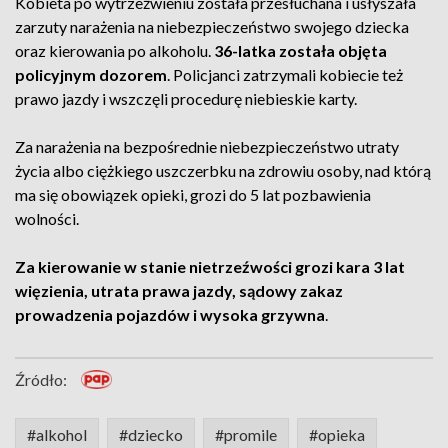
Kobieta po wytrzeźwieniu została przesłuchana i usłyszała
zarzuty narażenia na niebezpieczeństwo swojego dziecka
oraz kierowania po alkoholu.
36-latka została objęta
policyjnym dozorem
. Policjanci zatrzymali kobiecie też
prawo jazdy i wszczęli procedurę niebieskie karty.
Za narażenia na bezpośrednie niebezpieczeństwo utraty
życia albo ciężkiego uszczerbku na zdrowiu osoby, nad którą
ma się obowiązek opieki, grozi do 5 lat pozbawienia
wolności.
Za kierowanie w stanie nietrzeźwości grozi kara 3 lat
więzienia, utrata prawa jazdy, sądowy zakaz
prowadzenia pojazdów i wysoka grzywna
.
Źródło:
#alkohol
#dziecko
#promile
#opieka