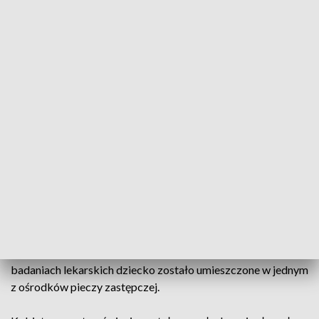
śpiącą za kierownicą hondy kobietę. Gdy zbliżyła się do
samochodu, okazało się, że na tylnym siedzeniu w foteliku
jest kilkumiesięczne dziecko.
Zgłaszająca zadzwoniła pod
numer alarmowy 112 i uniemożliwiła kobiecie odjechanie
– dodał Chrzanowski.
Na miejsce przyjechali ratownicy medyczni i policjanci z
Osowej.
Badanie alkomatem wykazało, że 36-latka z
Gdańska ma prawie 3 promile alkoholu w organizmie
.
Kobieta została zatrzymana i trafiła do policyjnego aresztu.
Policja powiadomiła o interwencji sąd rodzinny.
Chłopcem
dalej zaopiekowali się policjanci z referatu
interwencyjnego i przewieźli go do ośrodka interwencji
kryzysowej
, gdzie został nakarmiony i przebrany. Po
badaniach lekarskich dziecko zostało umieszczone w jednym
z ośrodków pieczy zastępczej.