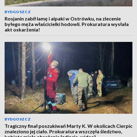
BYDGOSZCZ
Rosjanin zabił lamę i alpaki w Ostrówku, na zlecenie
byłego męża właścicielki hodowli. Prokuratura wysłała
akt oskarżenia!
BYDGOSZCZ
Tragiczny finał poszukiwań Marty K. W okolicach Cierpic
znaleziono jej ciało. Prokuratura wszczęła śledztwo,
kobieta miała obrażenia [zdjęcia, wideo]