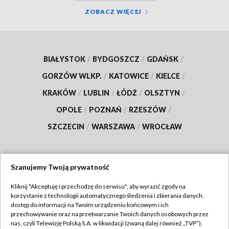
ZOBACZ WIĘCEJ
BIAŁYSTOK
/
BYDGOSZCZ
/
GDAŃSK
/
GORZÓW WLKP.
/
KATOWICE
/
KIELCE
/
KRAKÓW
/
LUBLIN
/
ŁÓDŹ
/
OLSZTYN
/
OPOLE
/
POZNAŃ
/
RZESZÓW
/
SZCZECIN
/
WARSZAWA
/
WROCŁAW
Szanujemy Twoją prywatność
Dołącz do nas:
Kliknij "Akceptuję i przechodzę do serwisu", aby wyrazić zgody na
korzystanie z technologii automatycznego śledzenia i zbierania danych,
TVP
dostęp do informacji na Twoim urządzeniu końcowym i ich
Abonament TVP
przechowywanie oraz na przetwarzanie Twoich danych osobowych przez
Regulamin TVP
nas, czyli Telewizję Polską S.A. w likwidacji (zwaną dalej również „TVP”),