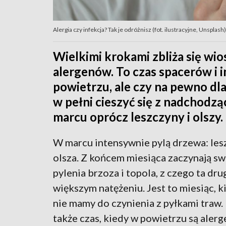
Alergia czy infekcja? Tak je odróżnisz (fot. ilustracyjne, Unsplash)
Wielkimi krokami zbliża się wio
alergenów. To czas spacerów i 
powietrzu, ale czy na pewno dl
w pełni cieszyć się z nadchodz
marcu oprócz leszczyny i olszy.
W marcu intensywnie pylą drzewa: les
olsza. Z końcem miesiąca zaczynają sw
pylenia brzoza i topola, z czego ta dru
większym natężeniu. Jest to miesiąc, k
nie mamy do czynienia z pyłkami traw.
także czas, kiedy w powietrzu są alerg