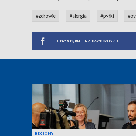
#zdrowie
#alergia
#pyłki
#py
UDOSTĘPNIJ NA FACEBOOKU
REGIONY