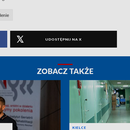
lenie
UDOSTĘPNIJ NA X
ZOBACZ TAKŻE
KIELCE