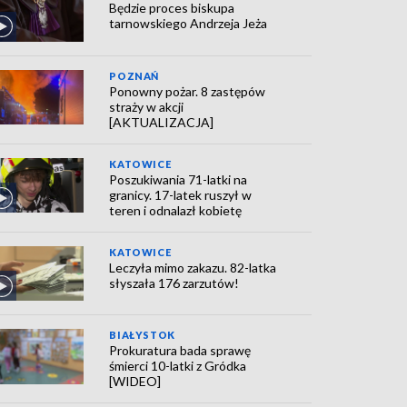
Będzie proces biskupa
tarnowskiego Andrzeja Jeża
POZNAŃ
Ponowny pożar. 8 zastępów
straży w akcji
[AKTUALIZACJA]
KATOWICE
Poszukiwania 71-latki na
granicy. 17-latek ruszył w
teren i odnalazł kobietę
KATOWICE
Leczyła mimo zakazu. 82-latka
słyszała 176 zarzutów!
BIAŁYSTOK
Prokuratura bada sprawę
śmierci 10-latki z Gródka
[WIDEO]