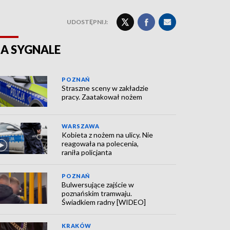
UDOSTĘPNIJ:
A SYGNALE
POZNAŃ
Straszne sceny w zakładzie
pracy. Zaatakował nożem
WARSZAWA
Kobieta z nożem na ulicy. Nie
reagowała na polecenia,
raniła policjanta
POZNAŃ
Bulwersujące zajście w
poznańskim tramwaju.
Świadkiem radny [WIDEO]
KRAKÓW