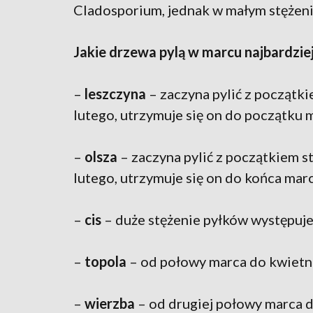
Cladosporium, jednak w małym stężen
Jakie drzewa pylą w marcu najbardzie
–
leszczyna
– zaczyna pylić z początki
lutego, utrzymuje się on do początku 
–
olsza
– zaczyna pylić z początkiem st
lutego, utrzymuje się on do końca marc
–
cis
– duże stężenie pyłków występuje
–
topola
– od połowy marca do kwietnia
–
wierzba
– od drugiej połowy marca d