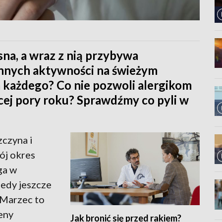
sna, a wraz z nią przybywa
innych aktywności na świeżym
a każdego? Co nie pozwoli alergikom
ącej pory roku? Sprawdźmy co pyli w
zczyna i
ój okres
ga w
iedy jeszcze
 Marzec to
eny
Jak bronić się przed rakiem?