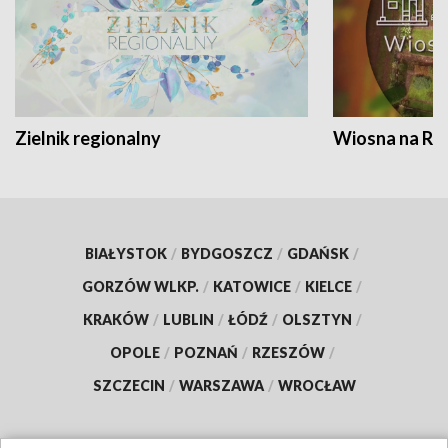
Zielnik regionalny
Wiosna na RO
BIAŁYSTOK
/
BYDGOSZCZ
/
GDAŃSK
/
GORZÓW WLKP.
/
KATOWICE
/
KIELCE
/
KRAKÓW
/
LUBLIN
/
ŁÓDŹ
/
OLSZTYN
/
OPOLE
/
POZNAŃ
/
RZESZÓW
/
SZCZECIN
/
WARSZAWA
/
WROCŁAW