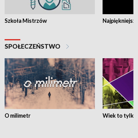
Szkoła Mistrzów
Najpiękniejsze
SPOŁECZEŃSTWO
O milimetr
Wiek to tylko 