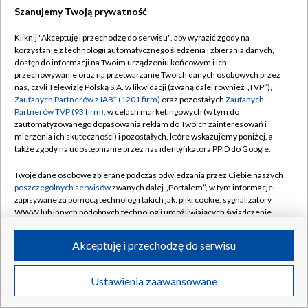
Szanujemy Twoją prywatność
Dołącz do nas:
Kliknij "Akceptuję i przechodzę do serwisu", aby wyrazić zgody na
korzystanie z technologii automatycznego śledzenia i zbierania danych,
TVP
dostęp do informacji na Twoim urządzeniu końcowym i ich
Abonament TVP
przechowywanie oraz na przetwarzanie Twoich danych osobowych przez
Regulamin TVP
nas, czyli Telewizję Polską S.A. w likwidacji (zwaną dalej również „TVP”),
Emisja w TVP
Zaufanych Partnerów z IAB* (1201 firm)
oraz pozostałych
Zaufanych
Polityka prywatności
Partnerów TVP (93 firm)
, w celach marketingowych (w tym do
Centrum informacji TVP
Moje zgody
zautomatyzowanego dopasowania reklam do Twoich zainteresowań i
mierzenia ich skuteczności) i pozostałych, które wskazujemy poniżej, a
Naziemna Telewizja Cyfrowa
Pomoc
także zgody na udostępnianie przez nas identyfikatora PPID do Google.
Sklep TVP
Biuro reklamy
Twoje dane osobowe zbierane podczas odwiedzania przez Ciebie naszych
Rada Programowa
poszczególnych serwisów
zwanych dalej „Portalem”, w tym informacje
Kontakt
zapisywane za pomocą technologii takich jak: pliki cookie, sygnalizatory
System NOS
WWW lub innych podobnych technologii umożliwiających świadczenie
dopasowanych i bezpiecznych usług, personalizację treści oraz reklam,
Informacje o nadawcy
Kanały
udostępnianie funkcji mediów społecznościowych oraz analizowanie
Akceptuję i przechodzę do serwisu
ruchu w Internecie.
Program dla prasy
©2026 Telewizja Polska S.A. w likwidacji
Biuro Reklamy
Twoje dane osobowe zbierane podczas odwiedzania przez Ciebie
Ustawienia zaawansowane
poszczególnych serwisów
na Portalu, takie jak adresy IP, identyfikatory
Ogłoszenie przetargowe
Twoich urządzeń końcowych i identyfikatory plików cookie, informacje o