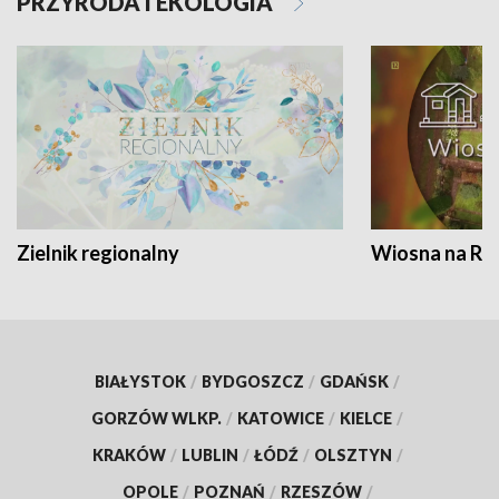
PRZYRODA I EKOLOGIA
Zielnik regionalny
Wiosna na RO
BIAŁYSTOK
/
BYDGOSZCZ
/
GDAŃSK
/
GORZÓW WLKP.
/
KATOWICE
/
KIELCE
/
KRAKÓW
/
LUBLIN
/
ŁÓDŹ
/
OLSZTYN
/
OPOLE
/
POZNAŃ
/
RZESZÓW
/