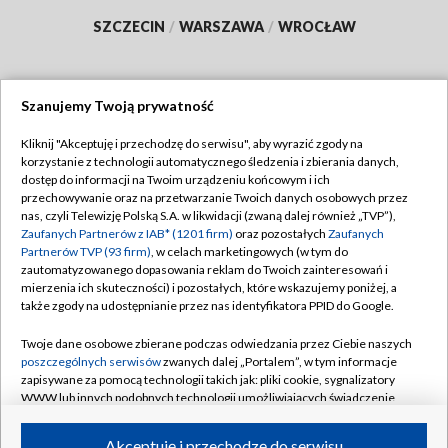
SZCZECIN
/
WARSZAWA
/
WROCŁAW
Szanujemy Twoją prywatność
Dołącz do nas:
Kliknij "Akceptuję i przechodzę do serwisu", aby wyrazić zgody na
korzystanie z technologii automatycznego śledzenia i zbierania danych,
TVP
dostęp do informacji na Twoim urządzeniu końcowym i ich
Abonament TVP
przechowywanie oraz na przetwarzanie Twoich danych osobowych przez
Regulamin TVP
nas, czyli Telewizję Polską S.A. w likwidacji (zwaną dalej również „TVP”),
Emisja w TVP
Zaufanych Partnerów z IAB* (1201 firm)
oraz pozostałych
Zaufanych
Polityka prywatności
Partnerów TVP (93 firm)
, w celach marketingowych (w tym do
Centrum informacji TVP
Moje zgody
zautomatyzowanego dopasowania reklam do Twoich zainteresowań i
mierzenia ich skuteczności) i pozostałych, które wskazujemy poniżej, a
Naziemna Telewizja Cyfrowa
Pomoc
także zgody na udostępnianie przez nas identyfikatora PPID do Google.
Sklep TVP
Biuro reklamy
Twoje dane osobowe zbierane podczas odwiedzania przez Ciebie naszych
Rada Programowa
poszczególnych serwisów
zwanych dalej „Portalem”, w tym informacje
Kontakt
zapisywane za pomocą technologii takich jak: pliki cookie, sygnalizatory
System NOS
WWW lub innych podobnych technologii umożliwiających świadczenie
dopasowanych i bezpiecznych usług, personalizację treści oraz reklam,
Informacje o nadawcy
Kanały
udostępnianie funkcji mediów społecznościowych oraz analizowanie
Akceptuję i przechodzę do serwisu