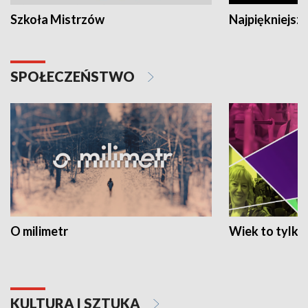
Szkoła Mistrzów
Najpiękniejsze
SPOŁECZEŃSTWO
O milimetr
Wiek to tylko 
KULTURA I SZTUKA