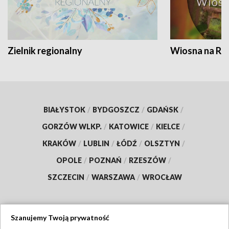
Zielnik regionalny
Wiosna na RO
BIAŁYSTOK
/
BYDGOSZCZ
/
GDAŃSK
/
GORZÓW WLKP.
/
KATOWICE
/
KIELCE
/
KRAKÓW
/
LUBLIN
/
ŁÓDŹ
/
OLSZTYN
/
OPOLE
/
POZNAŃ
/
RZESZÓW
/
SZCZECIN
/
WARSZAWA
/
WROCŁAW
Szanujemy Twoją prywatność
Dołącz do nas: