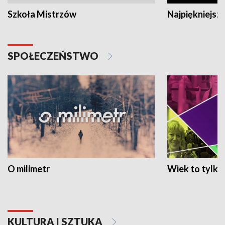
Szkoła Mistrzów
Najpiękniejsze
SPOŁECZEŃSTWO
O milimetr
Wiek to tylko 
KULTURA I SZTUKA