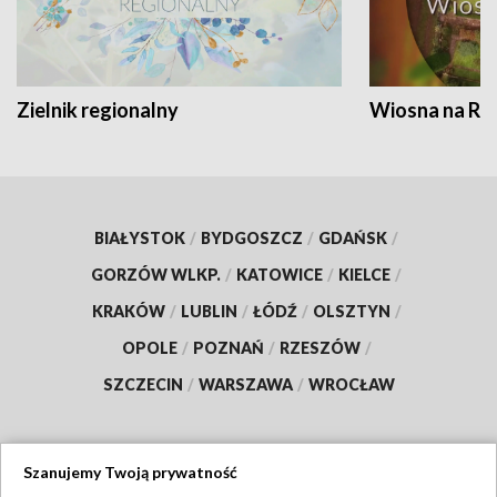
Zielnik regionalny
Wiosna na RO
BIAŁYSTOK
/
BYDGOSZCZ
/
GDAŃSK
/
GORZÓW WLKP.
/
KATOWICE
/
KIELCE
/
KRAKÓW
/
LUBLIN
/
ŁÓDŹ
/
OLSZTYN
/
OPOLE
/
POZNAŃ
/
RZESZÓW
/
SZCZECIN
/
WARSZAWA
/
WROCŁAW
Szanujemy Twoją prywatność
Dołącz do nas: