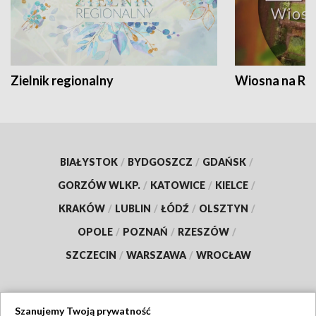
Zielnik regionalny
Wiosna na RO
BIAŁYSTOK
/
BYDGOSZCZ
/
GDAŃSK
/
GORZÓW WLKP.
/
KATOWICE
/
KIELCE
/
KRAKÓW
/
LUBLIN
/
ŁÓDŹ
/
OLSZTYN
/
OPOLE
/
POZNAŃ
/
RZESZÓW
/
SZCZECIN
/
WARSZAWA
/
WROCŁAW
Szanujemy Twoją prywatność