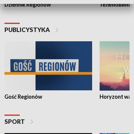
Dziennik Regionów
Теленовини /
PUBLICYSTYKA
Gość Regionów
Horyzont war
SPORT