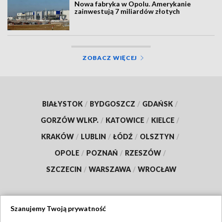
Nowa fabryka w Opolu. Amerykanie
zainwestują 7 miliardów złotych
ZOBACZ WIĘCEJ
BIAŁYSTOK
/
BYDGOSZCZ
/
GDAŃSK
/
GORZÓW WLKP.
/
KATOWICE
/
KIELCE
/
KRAKÓW
/
LUBLIN
/
ŁÓDŹ
/
OLSZTYN
/
OPOLE
/
POZNAŃ
/
RZESZÓW
/
SZCZECIN
/
WARSZAWA
/
WROCŁAW
Szanujemy Twoją prywatność
Dołącz do nas: