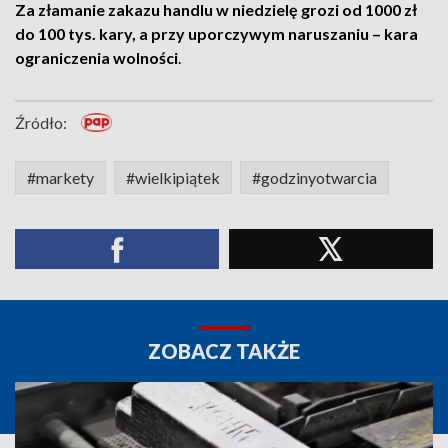
Za złamanie zakazu handlu w niedzielę grozi od 1000 zł
do 100 tys. kary, a przy uporczywym naruszaniu – kara
ograniczenia wolności
.
Źródło:
#markety
#wielkipiątek
#godzinyotwarcia
ZOBACZ TAKŻE