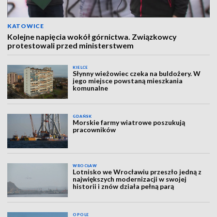
KATOWICE
Kolejne napięcia wokół górnictwa. Związkowcy
protestowali przed ministerstwem
KIELCE
Słynny wieżowiec czeka na buldożery. W
jego miejsce powstaną mieszkania
komunalne
GDAŃSK
Morskie farmy wiatrowe poszukują
pracowników
WROCŁAW
Lotnisko we Wrocławiu przeszło jedną z
największych modernizacji w swojej
historii i znów działa pełną parą
OPOLE