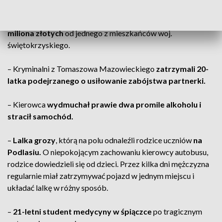
–
Mężczyzna, udając policjanta,
miał wyłudzić prawie pół
miliona złotych
od jednego z mieszkańców woj.
świętokrzyskiego.
–
Kryminalni z Tomaszowa Mazowieckiego
zatrzymali 20-
latka podejrzanego o usiłowanie zabójstwa partnerki.
–
Kierowca
wydmuchał prawie dwa promile alkoholu i
stracił samochód.
–
Lalka grozy
, którą na polu odnaleźli rodzice uczniów
na
Podlasiu.
O niepokojącym zachowaniu kierowcy autobusu,
rodzice dowiedzieli się od dzieci. Przez kilka dni mężczyzna
regularnie miał zatrzymywać pojazd w jednym miejscu i
układać lalkę w różny sposób.
–
21-letni student medycyny w śpiączce
po tragicznym