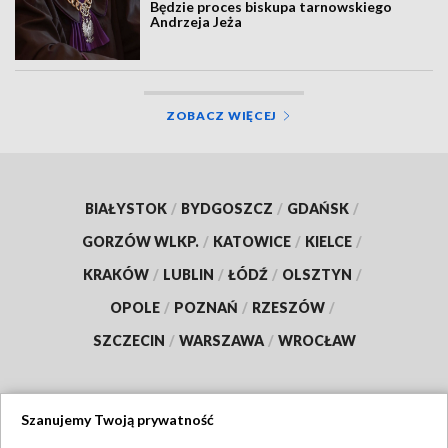
Będzie proces biskupa tarnowskiego
Andrzeja Jeża
ZOBACZ WIĘCEJ
BIAŁYSTOK
/
BYDGOSZCZ
/
GDAŃSK
/
GORZÓW WLKP.
/
KATOWICE
/
KIELCE
/
KRAKÓW
/
LUBLIN
/
ŁÓDŹ
/
OLSZTYN
/
OPOLE
/
POZNAŃ
/
RZESZÓW
/
SZCZECIN
/
WARSZAWA
/
WROCŁAW
Szanujemy Twoją prywatność
Dołącz do nas: