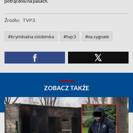
potrąceniu na pasach.
Źródło:
TVP3
#kryminalna siódemka
#tvp3
#na sygnale
ZOBACZ TAKŻE