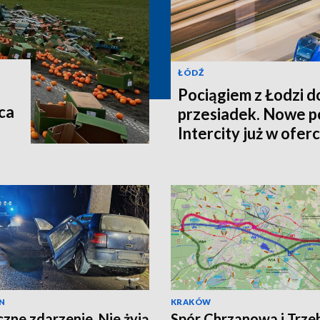
ŁÓDŹ
Pociągiem z Łodzi d
ca
przesiadek. Nowe p
Intercity już w oferc
N
KRAKÓW
czne zdarzenie. Nie żyją
Spór Chrzanowa i Trzeb