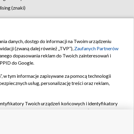
sing (znaki)
klamy
Kontakt
rania danych, dostęp do informacji na Twoim urządzeniu
idacji (zwaną dalej również „TVP”),
Zaufanych Partnerów
anego dopasowania reklam do Twoich zainteresowań i
a PPID do Google.
”, w tym informacje zapisywane za pomocą technologii
zpiecznych usług, personalizację treści oraz reklam,
identyfikatory Twoich urządzeń końcowych i identyfikatory
P,
Zaufanych Partnerów z IAB
oraz pozostałych
Zaufanych
 wyboru podstawowych reklam, wyboru spersonalizowanych
ch treści, pomiaru wydajności reklam, pomiaru wydajności
nia bezpieczeństwa, zapobiegania oszustwom i usuwania