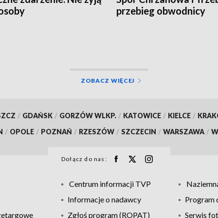
osoby
przebieg obwodnicy
ZOBACZ WIĘCEJ
SZCZ
/
GDAŃSK
/
GORZÓW WLKP.
/
KATOWICE
/
KIELCE
/
KRA
N
/
OPOLE
/
POZNAŃ
/
RZESZÓW
/
SZCZECIN
/
WARSZAWA
/
W
Dołącz do nas:
Centrum informacji TVP
Naziemna
Informacje o nadawcy
Program d
zetargowe
Zgłoś program (ROPAT)
Serwis fo