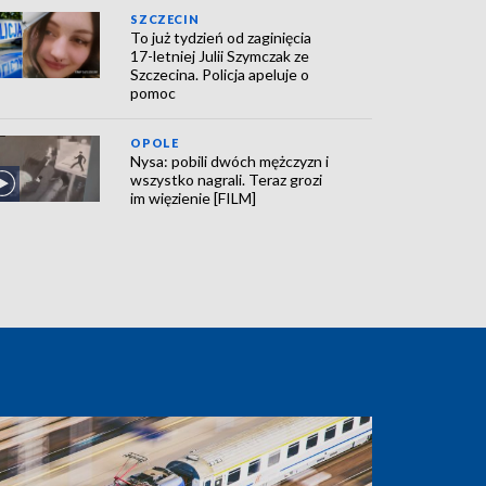
SZCZECIN
To już tydzień od zaginięcia
17-letniej Julii Szymczak ze
Szczecina. Policja apeluje o
pomoc
OPOLE
Nysa: pobili dwóch mężczyzn i
wszystko nagrali. Teraz grozi
im więzienie [FILM]