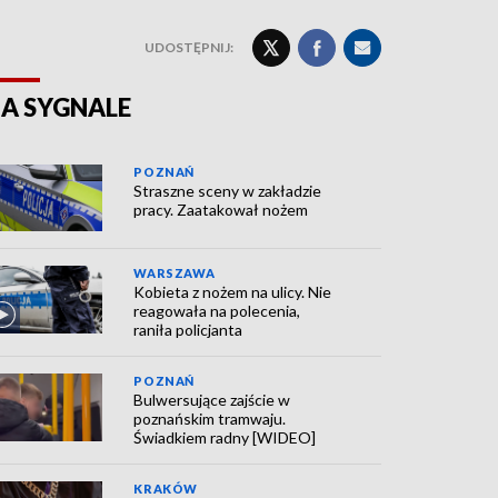
UDOSTĘPNIJ:
A SYGNALE
POZNAŃ
Straszne sceny w zakładzie
pracy. Zaatakował nożem
WARSZAWA
Kobieta z nożem na ulicy. Nie
reagowała na polecenia,
raniła policjanta
POZNAŃ
Bulwersujące zajście w
poznańskim tramwaju.
Świadkiem radny [WIDEO]
KRAKÓW