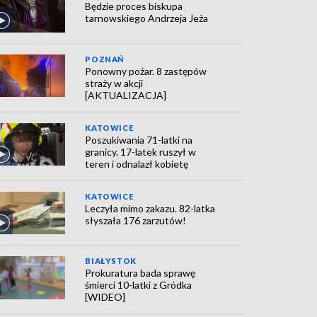
Będzie proces biskupa
tarnowskiego Andrzeja Jeża
POZNAŃ
Ponowny pożar. 8 zastępów
straży w akcji
[AKTUALIZACJA]
KATOWICE
Poszukiwania 71-latki na
granicy. 17-latek ruszył w
teren i odnalazł kobietę
KATOWICE
Leczyła mimo zakazu. 82-latka
słyszała 176 zarzutów!
BIAŁYSTOK
Prokuratura bada sprawę
śmierci 10-latki z Gródka
[WIDEO]