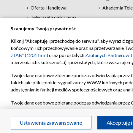
Oferta Handlowa
Akademia Tele
Telegazeta ogłoszenia
Szanujemy Twoją prywatność
Regulamin TVP
Kliknij "Akceptuję i przechodzę do serwisu", aby wyrazić zg
końcowym i ich przechowywanie oraz na przetwarzanie Twoich
z IAB* (1201 firm)
oraz pozostałych
Zaufanych Partnerów T
mierzenia ich skuteczności) i pozostałych, które wskazujemy
Twoje dane osobowe zbierane podczas odwiedzania przez 
takich jak: pliki cookie, sygnalizatory WWW lub innych pod
udostępnianie funkcji mediów społecznościowych oraz anali
Twoje dane osobowe zbierane podczas odwiedzania przez 
plików cookie, informacje o Twoich wyszukiwaniach w serwi
Partnerów TVP
dla realizacji następujących celów i funkc
Ustawienia zaawansowane
Akceptuję i
reklam, tworzenia profilu spersonalizowanych reklam, tworz
treści, stosowania badań rynkowych w celu generowania op