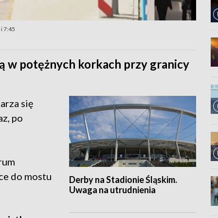
i 7:45
ją w potężnych korkach przy granicy
arza się
az, po
trum
ące do mostu
Derby na Stadionie Śląskim.
Uwaga na utrudnienia