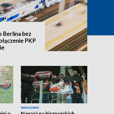
o Berlina bez
ołączenie PKP
ie
WARSZAWA
ini o
Napaść na hiszpańskich