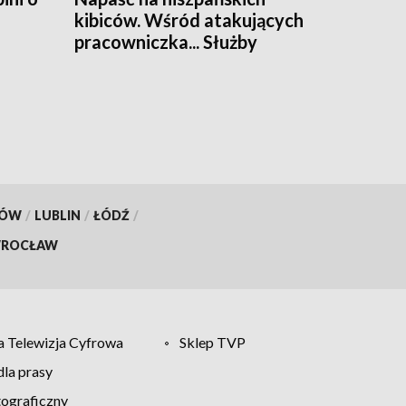
kibiców. Wśród atakujących
pracowniczka... Służby
Więziennej
KÓW
/
LUBLIN
/
ŁÓDŹ
/
ROCŁAW
 Telewizja Cyfrowa
Sklep TVP
la prasy
tograficzny