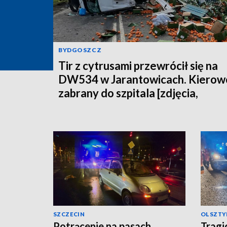
BYDGOSZCZ
Tir z cytrusami przewrócił się na
DW534 w Jarantowicach. Kierow
zabrany do szpitala [zdjęcia,
aktualizacja]
SZCZECIN
OLSZTY
Potrącenie na pasach.
Tragi