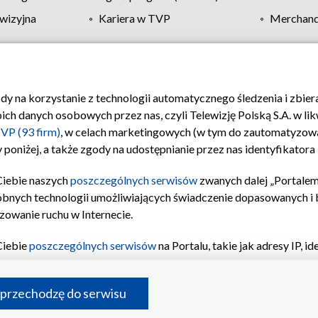
wizyjna
Kariera w TVP
Merchandi
Polityka prywatności
Moje zgody
Pomoc
Biuro re
ody na korzystanie z technologii automatycznego śledzenia i zbie
 danych osobowych przez nas, czyli Telewizję Polską S.A. w likw
VP (93 firm)
, w celach marketingowych (w tym do zautomatyzow
 poniżej, a także zgody na udostępnianie przez nas identyfikator
Ciebie naszych
poszczególnych serwisów
zwanych dalej „Portalem
obnych technologii umożliwiających świadczenie dopasowanych i be
zowanie ruchu w Internecie.
Ciebie
poszczególnych serwisów
na Portalu, takie jak adresy IP, 
sach Portalu czy historia odwiedzin będą przetwarzane przez TV
ji: przechowywania informacji na urządzeniu lub dostęp do nich,
©2026 Telewizja Polska S.A. w likwidacji
 przechodzę do serwisu
enia profilu spersonalizowanych treści, wyboru spersonalizowany
inii odbiorców, opracowywania i ulepszania produktów, zapewnie