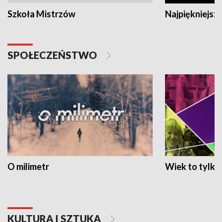
Szkoła Mistrzów
Najpiękniejsze
SPOŁECZEŃSTWO
O milimetr
Wiek to tylko 
KULTURA I SZTUKA