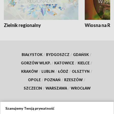
Zielnik regionalny
Wiosna na RO
BIAŁYSTOK
/
BYDGOSZCZ
/
GDAŃSK
/
GORZÓW WLKP.
/
KATOWICE
/
KIELCE
/
KRAKÓW
/
LUBLIN
/
ŁÓDŹ
/
OLSZTYN
/
OPOLE
/
POZNAŃ
/
RZESZÓW
/
SZCZECIN
/
WARSZAWA
/
WROCŁAW
Szanujemy Twoją prywatność
Dołącz do nas: