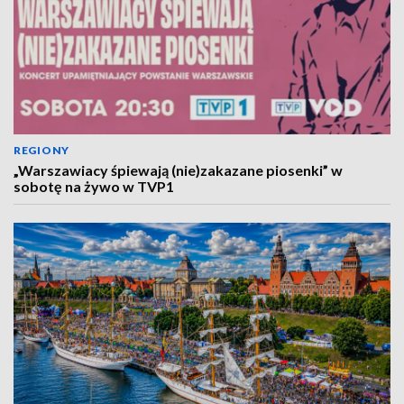
REGIONY
„Warszawiacy śpiewają (nie)zakazane piosenki” w
sobotę na żywo w TVP1