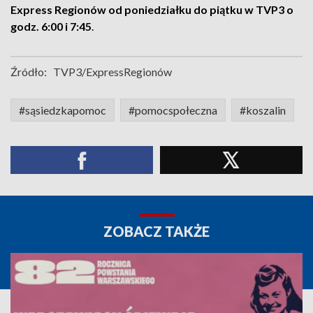
Express Regionów od poniedziałku do piątku w TVP3 o
godz. 6:00 i 7:45
.
Źródło:
TVP3/ExpressRegionów
#sąsiedzkapomoc
#pomocspołeczna
#koszalin
ZOBACZ TAKŻE