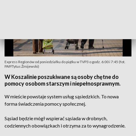
Express Regionów od poniedziałku do piątku w TVP3 o godz. 6:00 i 7:45 (fot.
PAP/Tytus Żmijewski)
W Koszalinie poszukiwane są osoby chętne do
pomocy osobom starszym i niepełnosprawnym.
W mieście powstaje system usług sąsiedzkich. To nowa
forma świadczenia pomocy społecznej.
Sąsiad będzie mógł wspierać sąsiada w drobnych,
codziennych obowiązkach i otrzyma za to wynagrodzenie.