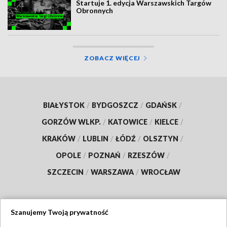
Startuje 1. edycja Warszawskich Targów
Obronnych
ZOBACZ WIĘCEJ
BIAŁYSTOK
/
BYDGOSZCZ
/
GDAŃSK
/
GORZÓW WLKP.
/
KATOWICE
/
KIELCE
/
KRAKÓW
/
LUBLIN
/
ŁÓDŹ
/
OLSZTYN
/
OPOLE
/
POZNAŃ
/
RZESZÓW
/
SZCZECIN
/
WARSZAWA
/
WROCŁAW
Szanujemy Twoją prywatność
Dołącz do nas: