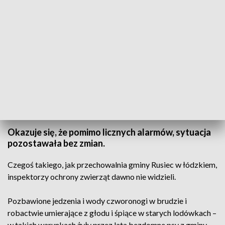
Telekurier od poniedziałku do piątku w TVP3 o godz. 21:00
Okazuje się, że pomimo licznych alarmów, sytuacja
pozostawała bez zmian.
Czegoś takiego, jak przechowalnia gminy Rusiec w łódzkiem,
inspektorzy ochrony zwierząt dawno nie widzieli.
Pozbawione jedzenia i wody czworonogi w brudzie i
robactwie umierające z głodu i śpiące w starych lodówkach –
w takich warunkach żyły przez lata bezdomne psy z gminy