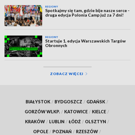
REGIONY
Spotkajmy się tam, gdzie bije nasze serce -
druga edycja Polonia Camp już za 7 dni!
REGIONY
Startuje 1. edycja Warszawskich Targów
Obronnych
ZOBACZ WIĘCEJ
BIAŁYSTOK
/
BYDGOSZCZ
/
GDAŃSK
/
GORZÓW WLKP.
/
KATOWICE
/
KIELCE
/
KRAKÓW
/
LUBLIN
/
ŁÓDŹ
/
OLSZTYN
/
OPOLE
/
POZNAŃ
/
RZESZÓW
/