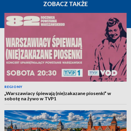
ZOBACZ TAKŻE
REGIONY
„Warszawiacy śpiewają (nie)zakazane piosenki” w
sobotę na żywo w TVP1