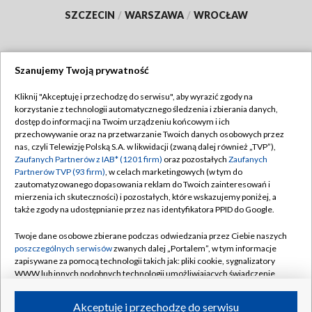
SZCZECIN
/
WARSZAWA
/
WROCŁAW
Szanujemy Twoją prywatność
Dołącz do nas:
Kliknij "Akceptuję i przechodzę do serwisu", aby wyrazić zgody na
korzystanie z technologii automatycznego śledzenia i zbierania danych,
TVP
dostęp do informacji na Twoim urządzeniu końcowym i ich
Abonament TVP
przechowywanie oraz na przetwarzanie Twoich danych osobowych przez
Regulamin TVP
nas, czyli Telewizję Polską S.A. w likwidacji (zwaną dalej również „TVP”),
Emisja w TVP
Polityka prywatności
Zaufanych Partnerów z IAB* (1201 firm)
oraz pozostałych
Zaufanych
Partnerów TVP (93 firm)
, w celach marketingowych (w tym do
Centrum informacji TVP
Moje zgody
zautomatyzowanego dopasowania reklam do Twoich zainteresowań i
mierzenia ich skuteczności) i pozostałych, które wskazujemy poniżej, a
Naziemna Telewizja Cyfrowa
Pomoc
także zgody na udostępnianie przez nas identyfikatora PPID do Google.
Sklep TVP
Biuro reklamy
Twoje dane osobowe zbierane podczas odwiedzania przez Ciebie naszych
Rada Programowa
Kontakt
poszczególnych serwisów
zwanych dalej „Portalem”, w tym informacje
zapisywane za pomocą technologii takich jak: pliki cookie, sygnalizatory
System NOS
WWW lub innych podobnych technologii umożliwiających świadczenie
dopasowanych i bezpiecznych usług, personalizację treści oraz reklam,
Informacje o nadawcy
Kanały
udostępnianie funkcji mediów społecznościowych oraz analizowanie
Akceptuję i przechodzę do serwisu
ruchu w Internecie.