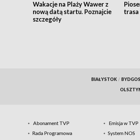
Wakacje na Plaży Wawer z
Piose
nową datą startu. Poznajcie
trasa
szczegóły
BIAŁYSTOK
/
BYDGO
OLSZTY
Abonament TVP
Emisja w TVP
Rada Programowa
System NOS