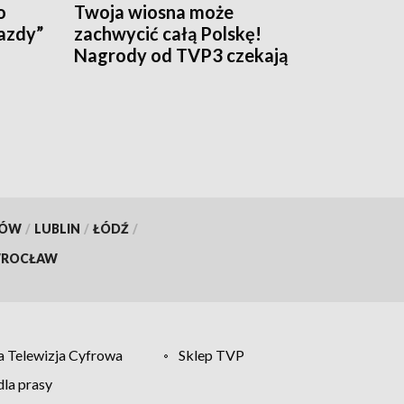
o
Twoja wiosna może
Jazdy”
zachwycić całą Polskę!
Nagrody od TVP3 czekają
KÓW
/
LUBLIN
/
ŁÓDŹ
/
ROCŁAW
 Telewizja Cyfrowa
Sklep TVP
la prasy