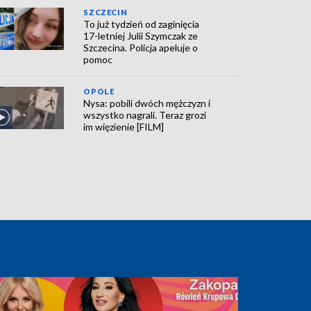
SZCZECIN
To już tydzień od zaginięcia
17-letniej Julii Szymczak ze
Szczecina. Policja apeluje o
pomoc
OPOLE
Nysa: pobili dwóch mężczyzn i
wszystko nagrali. Teraz grozi
im więzienie [FILM]