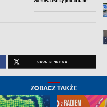
żubrów. Leśnicy podali dane
UDOSTĘPNIJ NA X
ZOBACZ TAKŻE