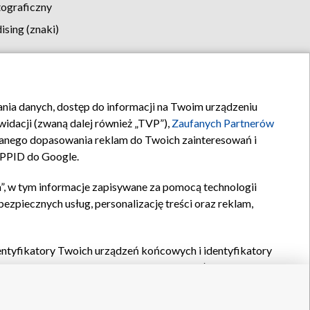
tograficzny
sing (znaki)
klamy
Kontakt
rania danych, dostęp do informacji na Twoim urządzeniu
idacji (zwaną dalej również „TVP”),
Zaufanych Partnerów
anego dopasowania reklam do Twoich zainteresowań i
a PPID do Google.
”, w tym informacje zapisywane za pomocą technologii
zpiecznych usług, personalizację treści oraz reklam,
identyfikatory Twoich urządzeń końcowych i identyfikatory
P,
Zaufanych Partnerów z IAB
oraz pozostałych
Zaufanych
 wyboru podstawowych reklam, wyboru spersonalizowanych
ch treści, pomiaru wydajności reklam, pomiaru wydajności