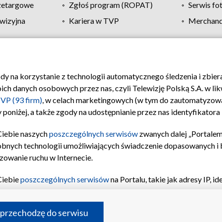
zetargowe
Zgłoś program (ROPAT)
Serwis fo
wizyjna
Kariera w TVP
Merchandi
Polityka prywatności
Moje zgody
Pomoc
Biuro re
ody na korzystanie z technologii automatycznego śledzenia i zbie
 danych osobowych przez nas, czyli Telewizję Polską S.A. w likw
VP (93 firm)
, w celach marketingowych (w tym do zautomatyzow
 poniżej, a także zgody na udostępnianie przez nas identyfikator
Ciebie naszych
poszczególnych serwisów
zwanych dalej „Portalem
obnych technologii umożliwiających świadczenie dopasowanych i be
zowanie ruchu w Internecie.
Ciebie
poszczególnych serwisów
na Portalu, takie jak adresy IP, 
sach Portalu czy historia odwiedzin będą przetwarzane przez TV
ji: przechowywania informacji na urządzeniu lub dostęp do nich,
©2026 Telewizja Polska S.A. w likwidacji
 przechodzę do serwisu
enia profilu spersonalizowanych treści, wyboru spersonalizowany