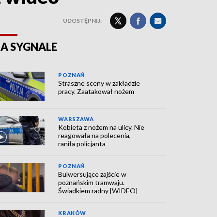
UDOSTĘPNIJ:
A SYGNALE
POZNAŃ
Straszne sceny w zakładzie
pracy. Zaatakował nożem
WARSZAWA
Kobieta z nożem na ulicy. Nie
reagowała na polecenia,
raniła policjanta
POZNAŃ
Bulwersujące zajście w
poznańskim tramwaju.
Świadkiem radny [WIDEO]
KRAKÓW