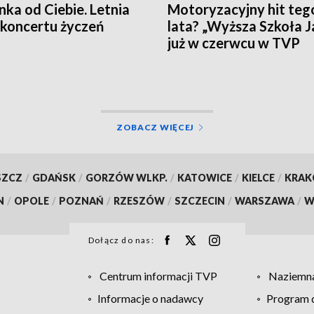
nka od Ciebie. Letnia
Motoryzacyjny hit teg
 koncertu życzeń
lata? „Wyższa Szkoła 
już w czerwcu w TVP
ZOBACZ WIĘCEJ
SZCZ
/
GDAŃSK
/
GORZÓW WLKP.
/
KATOWICE
/
KIELCE
/
KRA
N
/
OPOLE
/
POZNAŃ
/
RZESZÓW
/
SZCZECIN
/
WARSZAWA
/
W
Dołącz do nas:
Centrum informacji TVP
Naziemna
Informacje o nadawcy
Program d