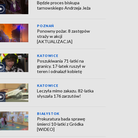
Będzie proces biskupa
tarnowskiego Andrzeja Jeża
POZNAŃ
Ponowny pożar. 8 zastępów
straży w akcji
[AKTUALIZACJA]
KATOWICE
Poszukiwania 71-latki na
granicy. 17-latek ruszył w
teren i odnalazł kobietę
KATOWICE
Leczyła mimo zakazu. 82-latka
słyszała 176 zarzutów!
BIAŁYSTOK
Prokuratura bada sprawę
śmierci 10-latki z Gródka
[WIDEO]