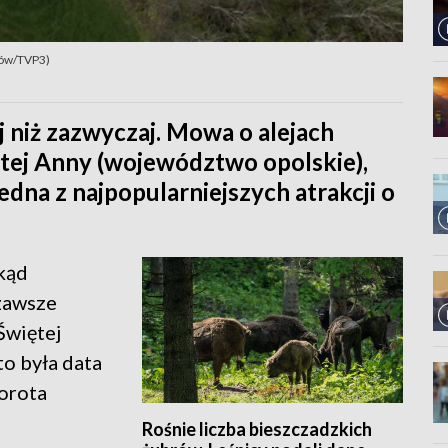
nów/TVP3)
j niż zazwyczaj. Mowa o alejach
tej Anny (województwo opolskie),
edna z najpopularniejszych atrakcji o
dkąd
zawsze
Świętej
to była data
orota
Rośnie liczba bieszczadzkich