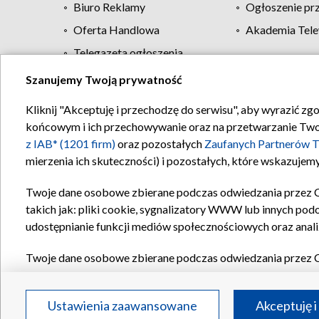
Biuro Reklamy
Ogłoszenie pr
Oferta Handlowa
Akademia Tele
Telegazeta ogłoszenia
Szanujemy Twoją prywatność
Regulamin TVP
Kliknij "Akceptuję i przechodzę do serwisu", aby wyrazić zg
końcowym i ich przechowywanie oraz na przetwarzanie Twoich
z IAB* (1201 firm)
oraz pozostałych
Zaufanych Partnerów T
mierzenia ich skuteczności) i pozostałych, które wskazujemy
Twoje dane osobowe zbierane podczas odwiedzania przez 
takich jak: pliki cookie, sygnalizatory WWW lub innych pod
udostępnianie funkcji mediów społecznościowych oraz anali
Twoje dane osobowe zbierane podczas odwiedzania przez 
plików cookie, informacje o Twoich wyszukiwaniach w serwi
Partnerów TVP
dla realizacji następujących celów i funkc
Ustawienia zaawansowane
Akceptuję i
reklam, tworzenia profilu spersonalizowanych reklam, tworz