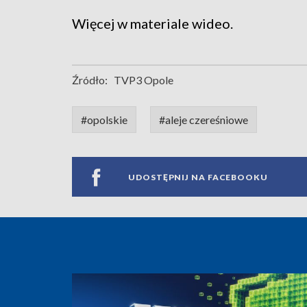
Więcej w materiale wideo.
Źródło:
TVP3 Opole
#opolskie
#aleje czereśniowe
UDOSTĘPNIJ NA FACEBOOKU