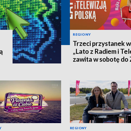
REGIONY
Trzeci przystanek w
ą
„Lato z Radiem i Tel
zawita w sobotę do
Y
REGIONY