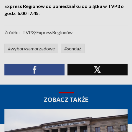
Express Regionów od poniedziałku do piątku w TVP3 o
godz. 6:00 i 7:45
.
Źródło:
TVP3/ExpressRegionów
#wyborysamorządowe
#sondaż
ZOBACZ TAKŻE