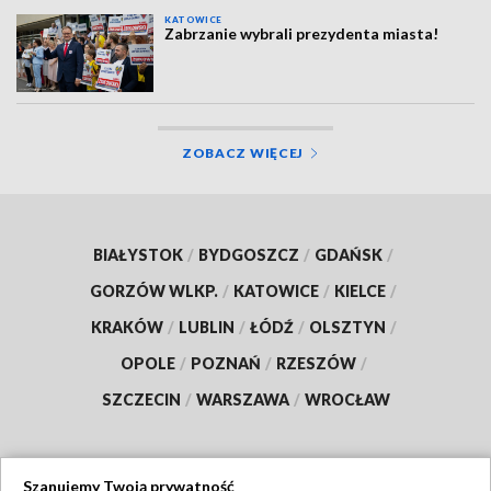
KATOWICE
Zabrzanie wybrali prezydenta miasta!
ZOBACZ WIĘCEJ
BIAŁYSTOK
/
BYDGOSZCZ
/
GDAŃSK
/
GORZÓW WLKP.
/
KATOWICE
/
KIELCE
/
KRAKÓW
/
LUBLIN
/
ŁÓDŹ
/
OLSZTYN
/
OPOLE
/
POZNAŃ
/
RZESZÓW
/
SZCZECIN
/
WARSZAWA
/
WROCŁAW
Szanujemy Twoją prywatność