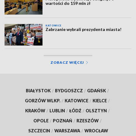
wartości do 159 mln zł
KATOWICE
Zabrzanie wybrali prezydenta miasta!
ZOBACZ WIĘCEJ
BIAŁYSTOK
/
BYDGOSZCZ
/
GDAŃSK
/
GORZÓW WLKP.
/
KATOWICE
/
KIELCE
/
KRAKÓW
/
LUBLIN
/
ŁÓDŹ
/
OLSZTYN
/
OPOLE
/
POZNAŃ
/
RZESZÓW
/
SZCZECIN
/
WARSZAWA
/
WROCŁAW