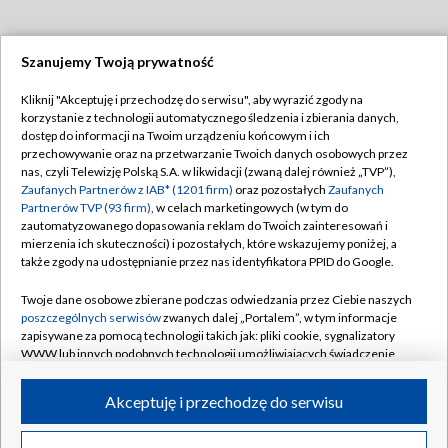
Szanujemy Twoją prywatność
Dołącz do nas:
Kliknij "Akceptuję i przechodzę do serwisu", aby wyrazić zgody na
korzystanie z technologii automatycznego śledzenia i zbierania danych,
TVP
dostęp do informacji na Twoim urządzeniu końcowym i ich
Abonament TVP
przechowywanie oraz na przetwarzanie Twoich danych osobowych przez
Regulamin TVP
nas, czyli Telewizję Polską S.A. w likwidacji (zwaną dalej również „TVP”),
Emisja w TVP
Polityka prywatności
Zaufanych Partnerów z IAB* (1201 firm)
oraz pozostałych
Zaufanych
Partnerów TVP (93 firm)
, w celach marketingowych (w tym do
Centrum informacji TVP
Moje zgody
zautomatyzowanego dopasowania reklam do Twoich zainteresowań i
mierzenia ich skuteczności) i pozostałych, które wskazujemy poniżej, a
Naziemna Telewizja Cyfrowa
Pomoc
także zgody na udostępnianie przez nas identyfikatora PPID do Google.
Sklep TVP
Biuro reklamy
Twoje dane osobowe zbierane podczas odwiedzania przez Ciebie naszych
Rada Programowa
Kontakt
poszczególnych serwisów
zwanych dalej „Portalem”, w tym informacje
zapisywane za pomocą technologii takich jak: pliki cookie, sygnalizatory
System NOS
WWW lub innych podobnych technologii umożliwiających świadczenie
dopasowanych i bezpiecznych usług, personalizację treści oraz reklam,
Informacje o nadawcy
Kanały
udostępnianie funkcji mediów społecznościowych oraz analizowanie
Akceptuję i przechodzę do serwisu
ruchu w Internecie.
Program dla prasy
©2026 Telewizja Polska S.A. w likwidacji
Biuro Reklamy
Twoje dane osobowe zbierane podczas odwiedzania przez Ciebie