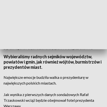
Express Regionów od poniedziałku do piątku w TVP3 o godz. 6:00 i 7:45
Wybieraliśmy radnych sejmików województw,
powiatów i gmin, jak również wójtów, burmistrzów i
prezydentów miast.
Największe emocje budziła walka o prezydenturę w
największych polskich miastach.
Jak wynika z pierwszych danych sondażowych Rafał
Trzaskowski wciąż będzie obejmował fotel prezydenta
Warszawy.