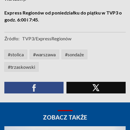
Express Regionów od poniedziałku do piątku w TVP3 o
godz. 6:00 i 7:45
.
Źródło:
TVP3/ExpressRegionów
#stolica
#warszawa
#sondaże
#trzaskowski
ZOBACZ TAKŻE