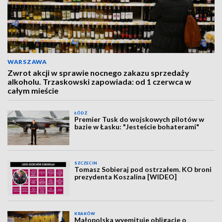
WARSZAWA
Zwrot akcji w sprawie nocnego zakazu sprzedaży
alkoholu. Trzaskowski zapowiada: od 1 czerwca w
całym mieście
ŁÓDŹ
Premier Tusk do wojskowych pilotów w
bazie w Łasku: "Jesteście bohaterami"
SZCZECIN
Tomasz Sobieraj pod ostrzałem. KO broni
prezydenta Koszalina [WIDEO]
KRAKÓW
Małopolska wyemituje obligacje o