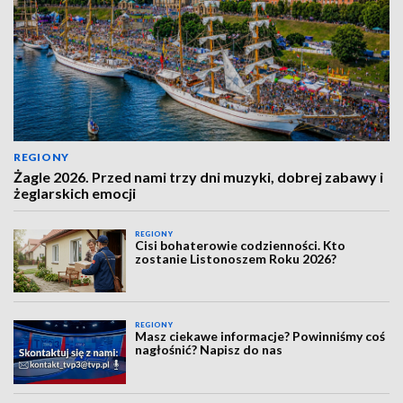
REGIONY
Żagle 2026. Przed nami trzy dni muzyki, dobrej zabawy i
żeglarskich emocji
REGIONY
Cisi bohaterowie codzienności. Kto
zostanie Listonoszem Roku 2026?
REGIONY
Masz ciekawe informacje? Powinniśmy coś
nagłośnić? Napisz do nas