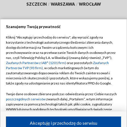
SZCZECIN
/
WARSZAWA
/
WROCŁAW
Szanujemy Twoją prywatność
Dołącz do nas:
Kliknij "Akceptuję i przechodzę do serwisu", aby wyrazić zgody na
korzystanie z technologii automatycznego śledzenia i zbierania danych,
TVP
dostęp do informacji na Twoim urządzeniu końcowym i ich
Abonament TVP
przechowywanie oraz na przetwarzanie Twoich danych osobowych przez
Regulamin TVP
nas, czyli Telewizję Polską S.A. w likwidacji (zwaną dalej również „TVP”),
Emisja w TVP
Polityka prywatności
Zaufanych Partnerów z IAB* (1201 firm)
oraz pozostałych
Zaufanych
Partnerów TVP (93 firm)
, w celach marketingowych (w tym do
Centrum informacji TVP
Moje zgody
zautomatyzowanego dopasowania reklam do Twoich zainteresowań i
mierzenia ich skuteczności) i pozostałych, które wskazujemy poniżej, a
Naziemna Telewizja Cyfrowa
Pomoc
także zgody na udostępnianie przez nas identyfikatora PPID do Google.
Sklep TVP
Biuro reklamy
Twoje dane osobowe zbierane podczas odwiedzania przez Ciebie naszych
Rada Programowa
Kontakt
poszczególnych serwisów
zwanych dalej „Portalem”, w tym informacje
zapisywane za pomocą technologii takich jak: pliki cookie, sygnalizatory
System NOS
WWW lub innych podobnych technologii umożliwiających świadczenie
dopasowanych i bezpiecznych usług, personalizację treści oraz reklam,
Informacje o nadawcy
Kanały
udostępnianie funkcji mediów społecznościowych oraz analizowanie
Akceptuję i przechodzę do serwisu
ruchu w Internecie.
Program dla prasy