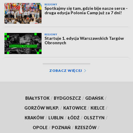
REGIONY
Spotkajmy się tam, gdzie bije nasze serce -
druga edycja Polonia Camp już za 7 dni!
REGIONY
Startuje 1. edycja Warszawskich Targów
Obronnych
ZOBACZ WIĘCEJ
BIAŁYSTOK
/
BYDGOSZCZ
/
GDAŃSK
/
GORZÓW WLKP.
/
KATOWICE
/
KIELCE
/
KRAKÓW
/
LUBLIN
/
ŁÓDŹ
/
OLSZTYN
/
OPOLE
/
POZNAŃ
/
RZESZÓW
/