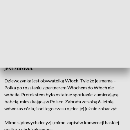
Telekurier od poniedziałku do piątku w TVP3 o godz. 21:00
Od dwóch lat nie widział córki. Nie wie, czy żyje, czy
jest zdrowa.
Dziewczynka jest obywatelką Włoch. Tyle że jej mama –
Polka po rozstaniu z partnerem Włochem do Włoch nie
wróciła. Pretekstem było ostatnie spotkanie z umierającą
babcią, mieszkającą w Polsce. Zabrała ze sobą 6-letnią
wówczas córkę i od tego czasu ojciec jej już nie zobaczył.
Mimo sądowych decyzji, mimo zapisów konwencji haskiej
matka z córką nie wraca.