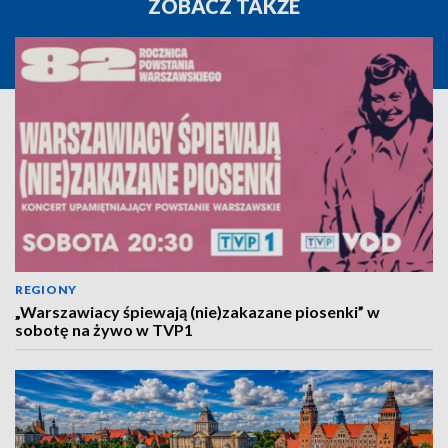
ZOBACZ TAKŻE
REGIONY
„Warszawiacy śpiewają (nie)zakazane piosenki” w
sobotę na żywo w TVP1