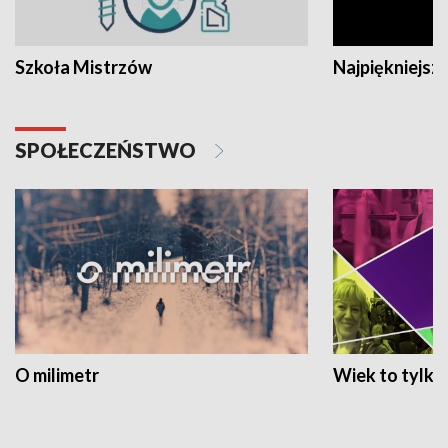
Szkoła Mistrzów
Najpiękniejsze
SPOŁECZEŃSTWO
O milimetr
Wiek to tylko 