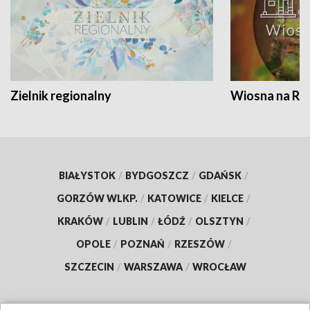
Zielnik regionalny
Wiosna na RO
BIAŁYSTOK
/
BYDGOSZCZ
/
GDAŃSK
/
GORZÓW WLKP.
/
KATOWICE
/
KIELCE
/
KRAKÓW
/
LUBLIN
/
ŁÓDŹ
/
OLSZTYN
/
OPOLE
/
POZNAŃ
/
RZESZÓW
/
SZCZECIN
/
WARSZAWA
/
WROCŁAW