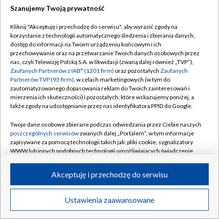
Szanujemy Twoją prywatność
Dołącz do nas:
Kliknij "Akceptuję i przechodzę do serwisu", aby wyrazić zgody na
korzystanie z technologii automatycznego śledzenia i zbierania danych,
TVP
dostęp do informacji na Twoim urządzeniu końcowym i ich
Abonament TVP
przechowywanie oraz na przetwarzanie Twoich danych osobowych przez
Regulamin TVP
nas, czyli Telewizję Polską S.A. w likwidacji (zwaną dalej również „TVP”),
Emisja w TVP
Zaufanych Partnerów z IAB* (1201 firm)
oraz pozostałych
Zaufanych
Polityka prywatności
Partnerów TVP (93 firm)
, w celach marketingowych (w tym do
Centrum informacji TVP
Moje zgody
zautomatyzowanego dopasowania reklam do Twoich zainteresowań i
mierzenia ich skuteczności) i pozostałych, które wskazujemy poniżej, a
Naziemna Telewizja Cyfrowa
Pomoc
także zgody na udostępnianie przez nas identyfikatora PPID do Google.
Sklep TVP
Biuro reklamy
Twoje dane osobowe zbierane podczas odwiedzania przez Ciebie naszych
Rada Programowa
poszczególnych serwisów
zwanych dalej „Portalem”, w tym informacje
Kontakt
zapisywane za pomocą technologii takich jak: pliki cookie, sygnalizatory
System NOS
WWW lub innych podobnych technologii umożliwiających świadczenie
dopasowanych i bezpiecznych usług, personalizację treści oraz reklam,
Informacje o nadawcy
Kanały
udostępnianie funkcji mediów społecznościowych oraz analizowanie
Akceptuję i przechodzę do serwisu
ruchu w Internecie.
Program dla prasy
©2026 Telewizja Polska S.A. w likwidacji
Biuro Reklamy
Twoje dane osobowe zbierane podczas odwiedzania przez Ciebie
Ustawienia zaawansowane
poszczególnych serwisów
na Portalu, takie jak adresy IP, identyfikatory
Ogłoszenie przetargowe
Twoich urządzeń końcowych i identyfikatory plików cookie, informacje o