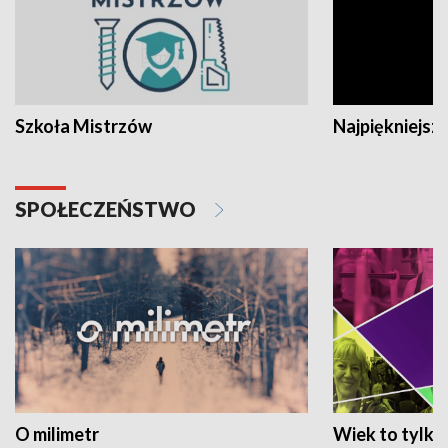
Szkoła Mistrzów
Najpiękniejsze
SPOŁECZEŃSTWO
O milimetr
Wiek to tylko 