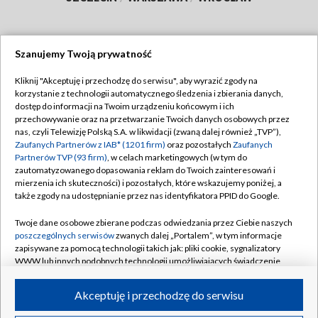
Szanujemy Twoją prywatność
Dołącz do nas:
Kliknij "Akceptuję i przechodzę do serwisu", aby wyrazić zgody na
korzystanie z technologii automatycznego śledzenia i zbierania danych,
TVP
dostęp do informacji na Twoim urządzeniu końcowym i ich
Abonament TVP
przechowywanie oraz na przetwarzanie Twoich danych osobowych przez
Regulamin TVP
nas, czyli Telewizję Polską S.A. w likwidacji (zwaną dalej również „TVP”),
Emisja w TVP
Zaufanych Partnerów z IAB* (1201 firm)
oraz pozostałych
Zaufanych
Polityka prywatności
Partnerów TVP (93 firm)
, w celach marketingowych (w tym do
Centrum informacji TVP
Moje zgody
zautomatyzowanego dopasowania reklam do Twoich zainteresowań i
mierzenia ich skuteczności) i pozostałych, które wskazujemy poniżej, a
Naziemna Telewizja Cyfrowa
Pomoc
także zgody na udostępnianie przez nas identyfikatora PPID do Google.
Sklep TVP
Biuro reklamy
Twoje dane osobowe zbierane podczas odwiedzania przez Ciebie naszych
Rada Programowa
poszczególnych serwisów
zwanych dalej „Portalem”, w tym informacje
Kontakt
zapisywane za pomocą technologii takich jak: pliki cookie, sygnalizatory
System NOS
WWW lub innych podobnych technologii umożliwiających świadczenie
dopasowanych i bezpiecznych usług, personalizację treści oraz reklam,
Informacje o nadawcy
Kanały
udostępnianie funkcji mediów społecznościowych oraz analizowanie
Akceptuję i przechodzę do serwisu
ruchu w Internecie.
Program dla prasy
©2026 Telewizja Polska S.A. w likwidacji