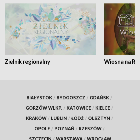
Zielnik regionalny
Wiosna na RO
BIAŁYSTOK
/
BYDGOSZCZ
/
GDAŃSK
/
GORZÓW WLKP.
/
KATOWICE
/
KIELCE
/
KRAKÓW
/
LUBLIN
/
ŁÓDŹ
/
OLSZTYN
/
OPOLE
/
POZNAŃ
/
RZESZÓW
/
SZCZECIN
/
WARSZAWA
/
WROCŁAW