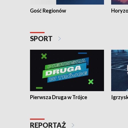
Gość Regionów
Horyzo
SPORT
Pierwsza Druga w Trójce
Igrzys
REPORTAŻ