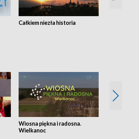
Całkiem niezła historia
Sanatoria
Wiosna piękna i radosna.
Gwiazdy od 
Wielkanoc
gwiazdki