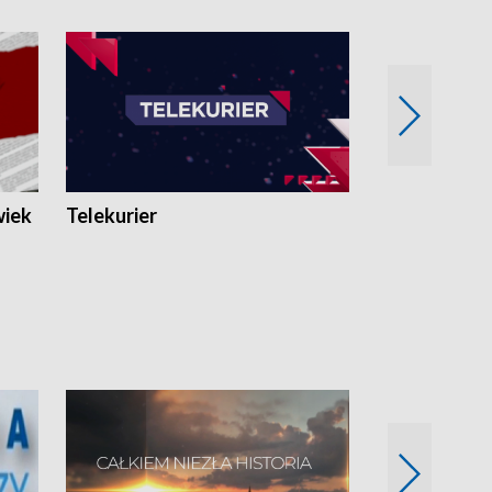
wiek
Telekurier
Kryminalna 