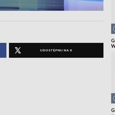
G
W
UDOSTĘPNIJ NA X
G