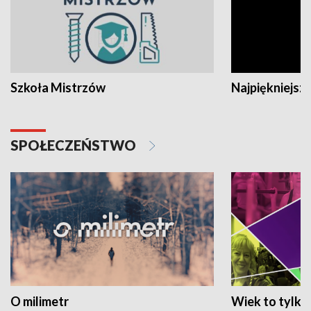
Szkoła Mistrzów
Najpiękniejsze
SPOŁECZEŃSTWO
O milimetr
Wiek to tylko 