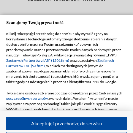
Szanujemy Twoją prywatność
Dołącz do nas:
Kliknij "Akceptuję i przechodzę do serwisu", aby wyrazić zgody na
korzystanie z technologii automatycznego śledzenia i zbierania danych,
TVP
dostęp do informacji na Twoim urządzeniu końcowym i ich
Abonament TVP
przechowywanie oraz na przetwarzanie Twoich danych osobowych przez
Regulamin TVP
nas, czyli Telewizję Polską S.A. w likwidacji (zwaną dalej również „TVP”),
Emisja w TVP
Zaufanych Partnerów z IAB* (1201 firm)
oraz pozostałych
Zaufanych
Polityka prywatności
Partnerów TVP (93 firm)
, w celach marketingowych (w tym do
Centrum informacji TVP
Moje zgody
zautomatyzowanego dopasowania reklam do Twoich zainteresowań i
mierzenia ich skuteczności) i pozostałych, które wskazujemy poniżej, a
Naziemna Telewizja Cyfrowa
Pomoc
także zgody na udostępnianie przez nas identyfikatora PPID do Google.
Sklep TVP
Biuro reklamy
Twoje dane osobowe zbierane podczas odwiedzania przez Ciebie naszych
Rada Programowa
poszczególnych serwisów
zwanych dalej „Portalem”, w tym informacje
Kontakt
zapisywane za pomocą technologii takich jak: pliki cookie, sygnalizatory
System NOS
WWW lub innych podobnych technologii umożliwiających świadczenie
dopasowanych i bezpiecznych usług, personalizację treści oraz reklam,
Informacje o nadawcy
Kanały
udostępnianie funkcji mediów społecznościowych oraz analizowanie
Akceptuję i przechodzę do serwisu
ruchu w Internecie.
Program dla prasy
©2026 Telewizja Polska S.A. w likwidacji