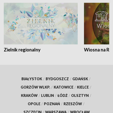
Zielnik regionalny
Wiosna na RO
BIAŁYSTOK
/
BYDGOSZCZ
/
GDAŃSK
/
GORZÓW WLKP.
/
KATOWICE
/
KIELCE
/
KRAKÓW
/
LUBLIN
/
ŁÓDŹ
/
OLSZTYN
/
OPOLE
/
POZNAŃ
/
RZESZÓW
/
SZCZECIN
/
WARSZAWA
/
WROCŁAW