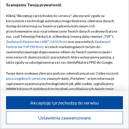
Szanujemy Twoją prywatność
Dołącz do nas:
Kliknij "Akceptuję i przechodzę do serwisu", aby wyrazić zgody na
korzystanie z technologii automatycznego śledzenia i zbierania danych,
TVP
dostęp do informacji na Twoim urządzeniu końcowym i ich
Abonament TVP
przechowywanie oraz na przetwarzanie Twoich danych osobowych przez
Regulamin TVP
nas, czyli Telewizję Polską S.A. w likwidacji (zwaną dalej również „TVP”),
Emisja w TVP
Zaufanych Partnerów z IAB* (1201 firm)
oraz pozostałych
Zaufanych
Polityka prywatności
Partnerów TVP (93 firm)
, w celach marketingowych (w tym do
Centrum informacji TVP
Moje zgody
zautomatyzowanego dopasowania reklam do Twoich zainteresowań i
mierzenia ich skuteczności) i pozostałych, które wskazujemy poniżej, a
Naziemna Telewizja Cyfrowa
Pomoc
także zgody na udostępnianie przez nas identyfikatora PPID do Google.
Sklep TVP
Biuro reklamy
Twoje dane osobowe zbierane podczas odwiedzania przez Ciebie naszych
Rada Programowa
poszczególnych serwisów
zwanych dalej „Portalem”, w tym informacje
Kontakt
zapisywane za pomocą technologii takich jak: pliki cookie, sygnalizatory
System NOS
WWW lub innych podobnych technologii umożliwiających świadczenie
dopasowanych i bezpiecznych usług, personalizację treści oraz reklam,
Informacje o nadawcy
Kanały
udostępnianie funkcji mediów społecznościowych oraz analizowanie
Akceptuję i przechodzę do serwisu
ruchu w Internecie.
Program dla prasy
©2026 Telewizja Polska S.A. w likwidacji
Biuro Reklamy
Twoje dane osobowe zbierane podczas odwiedzania przez Ciebie
Ustawienia zaawansowane
poszczególnych serwisów
na Portalu, takie jak adresy IP, identyfikatory
Ogłoszenie przetargowe
Twoich urządzeń końcowych i identyfikatory plików cookie, informacje o