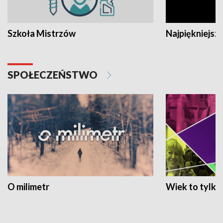
Szkoła Mistrzów
Najpiękniejsze
SPOŁECZEŃSTWO
O milimetr
Wiek to tylko 