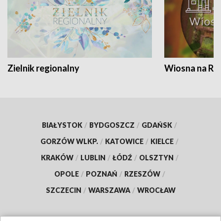
Zielnik regionalny
Wiosna na RO
BIAŁYSTOK
/
BYDGOSZCZ
/
GDAŃSK
/
GORZÓW WLKP.
/
KATOWICE
/
KIELCE
/
KRAKÓW
/
LUBLIN
/
ŁÓDŹ
/
OLSZTYN
/
OPOLE
/
POZNAŃ
/
RZESZÓW
/
SZCZECIN
/
WARSZAWA
/
WROCŁAW