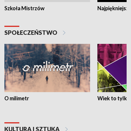
Szkoła Mistrzów
Najpiękniejsze
SPOŁECZEŃSTWO
O milimetr
Wiek to tylko 
KULTURA I SZTUKA