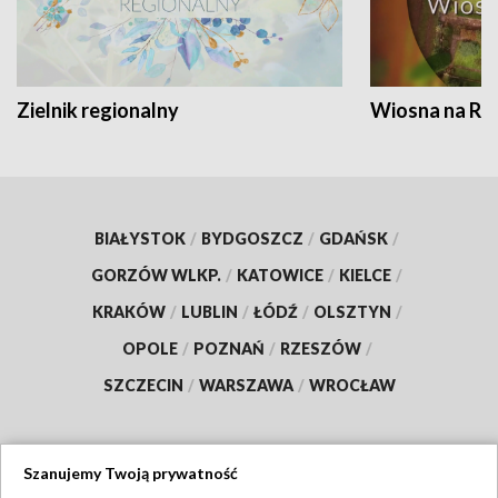
Zielnik regionalny
Wiosna na RO
BIAŁYSTOK
/
BYDGOSZCZ
/
GDAŃSK
/
GORZÓW WLKP.
/
KATOWICE
/
KIELCE
/
KRAKÓW
/
LUBLIN
/
ŁÓDŹ
/
OLSZTYN
/
OPOLE
/
POZNAŃ
/
RZESZÓW
/
SZCZECIN
/
WARSZAWA
/
WROCŁAW
Szanujemy Twoją prywatność
Dołącz do nas: