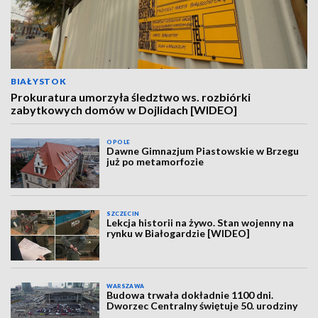
BIAŁYSTOK
Prokuratura umorzyła śledztwo ws. rozbiórki
zabytkowych domów w Dojlidach [WIDEO]
OPOLE
Dawne Gimnazjum Piastowskie w Brzegu
już po metamorfozie
SZCZECIN
Lekcja historii na żywo. Stan wojenny na
rynku w Białogardzie [WIDEO]
WARSZAWA
Budowa trwała dokładnie 1100 dni.
Dworzec Centralny świętuje 50. urodziny