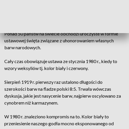
Pomysł, by 2 dzień maja stał się dniem flagi narodowej, a
także świętem Polonii i Polaków za granicą, wydaje się
słuszny.
Ponad 50 państw na świecie obchodzi uroczyste w formie
ustawowej święta związane z uhonorowaniem własnych
barw narodowych.
Cały czas obowiązuje ustawa ze stycznia 1980 r., kiedy to
wzory weksyliów tj. kolor biały i czerwony.
Sierpień 1919 r. pierwszy raz ustalono długości do
szerokości barw na fladze polski 8:5. Trwała wówczas
dyskusja, jakie jest nasycenie barw, najpierw oscylowano za
cynobrem niż karmazynem.
W 1980 r. znaleziono kompromis na to. Kolor biały to
przeniesienie naszego godła mocno eksponowanego od