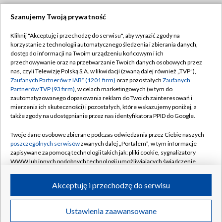
Szanujemy Twoją prywatność
Dołącz do nas:
Kliknij "Akceptuję i przechodzę do serwisu", aby wyrazić zgody na
korzystanie z technologii automatycznego śledzenia i zbierania danych,
TVP
dostęp do informacji na Twoim urządzeniu końcowym i ich
Abonament TVP
przechowywanie oraz na przetwarzanie Twoich danych osobowych przez
Regulamin TVP
nas, czyli Telewizję Polską S.A. w likwidacji (zwaną dalej również „TVP”),
Emisja w TVP
Polityka prywatności
Zaufanych Partnerów z IAB* (1201 firm)
oraz pozostałych
Zaufanych
Partnerów TVP (93 firm)
, w celach marketingowych (w tym do
Centrum informacji TVP
Moje zgody
zautomatyzowanego dopasowania reklam do Twoich zainteresowań i
mierzenia ich skuteczności) i pozostałych, które wskazujemy poniżej, a
Naziemna Telewizja Cyfrowa
Pomoc
także zgody na udostępnianie przez nas identyfikatora PPID do Google.
Sklep TVP
Biuro reklamy
Twoje dane osobowe zbierane podczas odwiedzania przez Ciebie naszych
Rada Programowa
Kontakt
poszczególnych serwisów
zwanych dalej „Portalem”, w tym informacje
zapisywane za pomocą technologii takich jak: pliki cookie, sygnalizatory
System NOS
WWW lub innych podobnych technologii umożliwiających świadczenie
dopasowanych i bezpiecznych usług, personalizację treści oraz reklam,
Informacje o nadawcy
Kanały
udostępnianie funkcji mediów społecznościowych oraz analizowanie
Akceptuję i przechodzę do serwisu
ruchu w Internecie.
Program dla prasy
©2026 Telewizja Polska S.A. w likwidacji
Biuro Reklamy
Twoje dane osobowe zbierane podczas odwiedzania przez Ciebie
Ustawienia zaawansowane
poszczególnych serwisów
na Portalu, takie jak adresy IP, identyfikatory
Ogłoszenie przetargowe