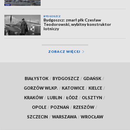
BYDGOSZCZ
Bydgoszcz: zmarł płk Czesław
Teodorowski, wybitny konstruktor
lotniczy
ZOBACZ WIĘCEJ
BIAŁYSTOK
/
BYDGOSZCZ
/
GDAŃSK
/
GORZÓW WLKP.
/
KATOWICE
/
KIELCE
/
KRAKÓW
/
LUBLIN
/
ŁÓDŹ
/
OLSZTYN
/
OPOLE
/
POZNAŃ
/
RZESZÓW
/
SZCZECIN
/
WARSZAWA
/
WROCŁAW