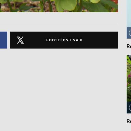
UDOSTĘPNIJ NA X
R
R