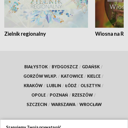
Zielnik regionalny
Wiosna na RO
BIAŁYSTOK
/
BYDGOSZCZ
/
GDAŃSK
/
GORZÓW WLKP.
/
KATOWICE
/
KIELCE
/
KRAKÓW
/
LUBLIN
/
ŁÓDŹ
/
OLSZTYN
/
OPOLE
/
POZNAŃ
/
RZESZÓW
/
SZCZECIN
/
WARSZAWA
/
WROCŁAW
Szanujemy Twoją prywatność