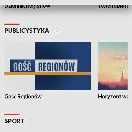
Dziennik Regionów
Теленовини /
PUBLICYSTYKA
Gość Regionów
Horyzont war
SPORT