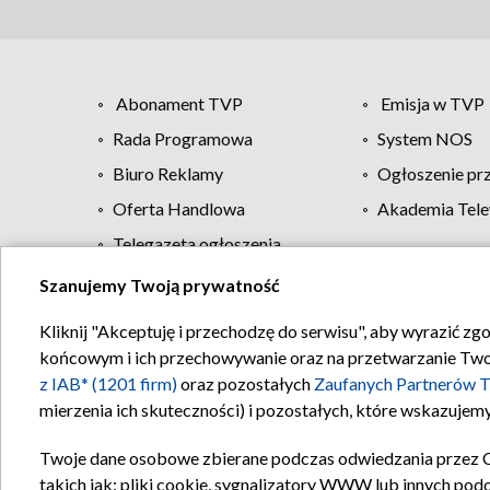
Abonament TVP
Emisja w TVP
Rada Programowa
System NOS
Biuro Reklamy
Ogłoszenie pr
Oferta Handlowa
Akademia Tele
Telegazeta ogłoszenia
Szanujemy Twoją prywatność
Regulamin TVP
Kliknij "Akceptuję i przechodzę do serwisu", aby wyrazić zg
końcowym i ich przechowywanie oraz na przetwarzanie Twoich
z IAB* (1201 firm)
oraz pozostałych
Zaufanych Partnerów T
mierzenia ich skuteczności) i pozostałych, które wskazujemy
Twoje dane osobowe zbierane podczas odwiedzania przez 
takich jak: pliki cookie, sygnalizatory WWW lub innych pod