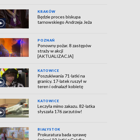
KRAKÓW
Będzie proces biskupa
tarnowskiego Andrzeja Jeża
POZNAŃ
Ponowny pożar. 8 zastępów
straży w akcji
[AKTUALIZACJA]
KATOWICE
Poszukiwania 71-latki na
granicy. 17-latek ruszył w
teren i odnalazł kobietę
KATOWICE
Leczyła mimo zakazu. 82-latka
słyszała 176 zarzutów!
BIAŁYSTOK
Prokuratura bada sprawę
śmierci 10-latki z Gródka