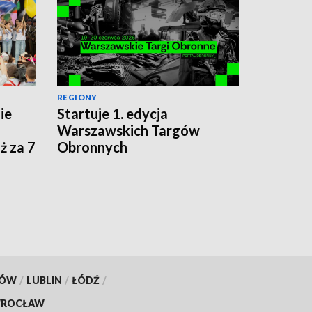
REGIONY
ie
Startuje 1. edycja
a
Warszawskich Targów
ż za 7
Obronnych
KÓW
/
LUBLIN
/
ŁÓDŹ
/
ROCŁAW