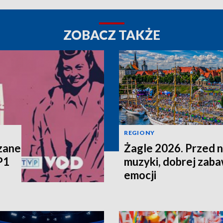
ZOBACZ TAKŻE
REGIONY
zane
Żagle 2026. Przed n
P1
muzyki, dobrej zaba
emocji