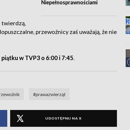
Niepełnosprawnościami
.
 twierdzą,
dopuszczalne, przewoźnicy zaś uważają, że nie
piątku w TVP3 o 6:00 i 7:45
.
rzewoźnik
#prawazwierząt
UDOSTĘPNIJ NA X