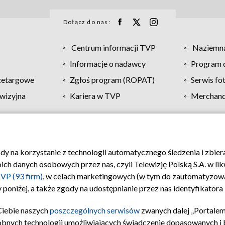
Dołącz do nas:
Centrum informacji TVP
Naziemna
Informacje o nadawcy
Program d
zetargowe
Zgłoś program (ROPAT)
Serwis fo
wizyjna
Kariera w TVP
Merchandi
Polityka prywatności
Moje zgody
Pomoc
Biuro re
ody na korzystanie z technologii automatycznego śledzenia i zbie
 danych osobowych przez nas, czyli Telewizję Polską S.A. w likw
VP (93 firm)
, w celach marketingowych (w tym do zautomatyzow
 poniżej, a także zgody na udostępnianie przez nas identyfikator
Ciebie naszych
poszczególnych serwisów
zwanych dalej „Portalem
obnych technologii umożliwiających świadczenie dopasowanych i be