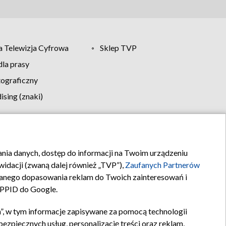
 Telewizja Cyfrowa
Sklep TVP
la prasy
tograficzny
sing (znaki)
klamy
Kontakt
rania danych, dostęp do informacji na Twoim urządzeniu
idacji (zwaną dalej również „TVP”),
Zaufanych Partnerów
anego dopasowania reklam do Twoich zainteresowań i
a PPID do Google.
”, w tym informacje zapisywane za pomocą technologii
zpiecznych usług, personalizację treści oraz reklam,