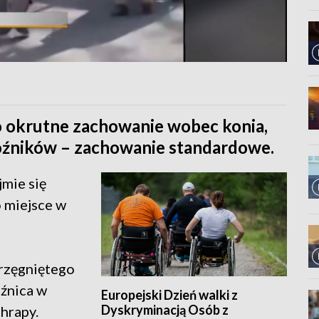
 okrutne zachowanie wobec konia,
źników – zachowanie standardowe.
jmie się
 miejsce w
przęgniętego
oźnica w
Europejski Dzień walki z
Dyskryminacją Osób z
hrapy.