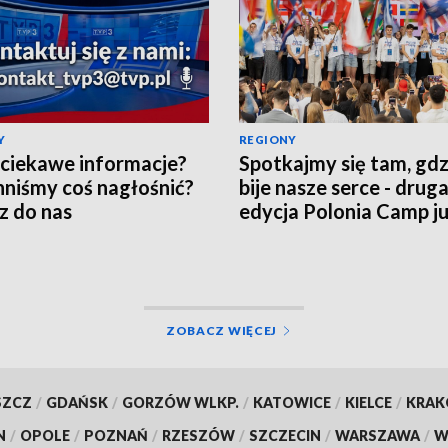
Y
REGIONY
ciekawe informacje?
Spotkajmy się tam, gdz
niśmy coś nagłośnić?
bije nasze serce - drug
z do nas
edycja Polonia Camp ju
dni!
ZOBACZ WIĘCEJ
SZCZ
/
GDAŃSK
/
GORZÓW WLKP.
/
KATOWICE
/
KIELCE
/
KRA
N
/
OPOLE
/
POZNAŃ
/
RZESZÓW
/
SZCZECIN
/
WARSZAWA
/
W