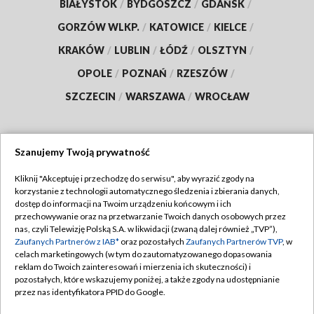
BIAŁYSTOK
/
BYDGOSZCZ
/
GDAŃSK
/
GORZÓW WLKP.
/
KATOWICE
/
KIELCE
/
KRAKÓW
/
LUBLIN
/
ŁÓDŹ
/
OLSZTYN
/
OPOLE
/
POZNAŃ
/
RZESZÓW
/
SZCZECIN
/
WARSZAWA
/
WROCŁAW
Szanujemy Twoją prywatność
Dołącz do nas:
Kliknij "Akceptuję i przechodzę do serwisu", aby wyrazić zgody na
korzystanie z technologii automatycznego śledzenia i zbierania danych,
TVP
dostęp do informacji na Twoim urządzeniu końcowym i ich
Abonament TVP
przechowywanie oraz na przetwarzanie Twoich danych osobowych przez
Regulamin TVP
nas, czyli Telewizję Polską S.A. w likwidacji (zwaną dalej również „TVP”),
Emisja w TVP
Polityka prywatności
Zaufanych Partnerów z IAB*
oraz pozostałych
Zaufanych Partnerów TVP
, w
celach marketingowych (w tym do zautomatyzowanego dopasowania
Centrum informacji TVP
Moje zgody
reklam do Twoich zainteresowań i mierzenia ich skuteczności) i
pozostałych, które wskazujemy poniżej, a także zgody na udostępnianie
Naziemna Telewizja Cyfrowa
Pomoc
przez nas identyfikatora PPID do Google.
Sklep TVP
Biuro reklamy