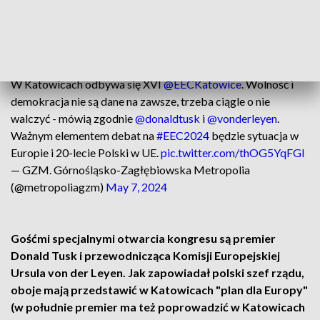
prezydent Katowic Marcin Krupa i przewodniczący zarządu
Górnośląsko-Zagłębiowskiej Metropolii Kazimierz
Karolczak.
W Katowicach odbywa się XVI
@EECKatowice
. Wolność i
demokracja nie są dane na zawsze, trzeba ciągle o nie
walczyć - mówią zgodnie
@donaldtusk
i
@vonderleyen
.
Ważnym elementem debat na
#EEC2024
będzie sytuacja w
Europie i 20-lecie Polski w UE.
pic.twitter.com/thOG5YqFGI
— GZM. Górnośląsko-Zagłębiowska Metropolia
(@metropoliagzm)
May 7, 2024
Gośćmi specjalnymi otwarcia kongresu są premier
Donald Tusk i przewodnicząca Komisji Europejskiej
Ursula von der Leyen. Jak zapowiadał polski szef rządu,
oboje mają przedstawić w Katowicach "plan dla Europy"
(w południe premier ma też poprowadzić w Katowicach