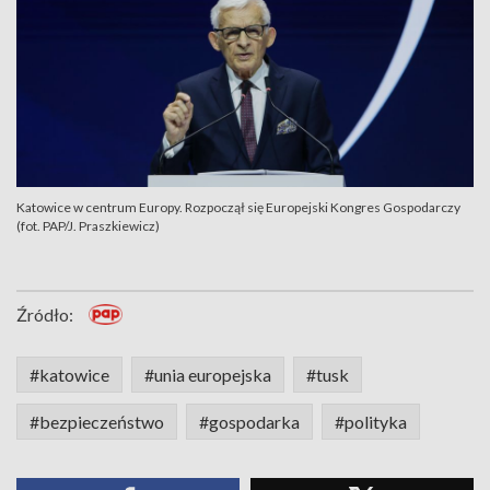
Katowice w centrum Europy. Rozpoczął się Europejski Kongres Gospodarczy
(fot. PAP/J. Praszkiewicz)
Źródło:
#katowice
#unia europejska
#tusk
#bezpieczeństwo
#gospodarka
#polityka