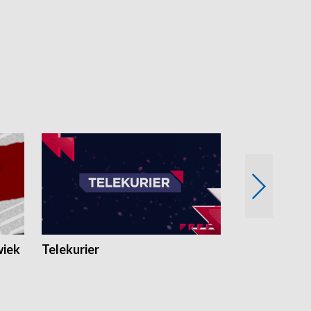
wiek
Telekurier
Kryminalna 