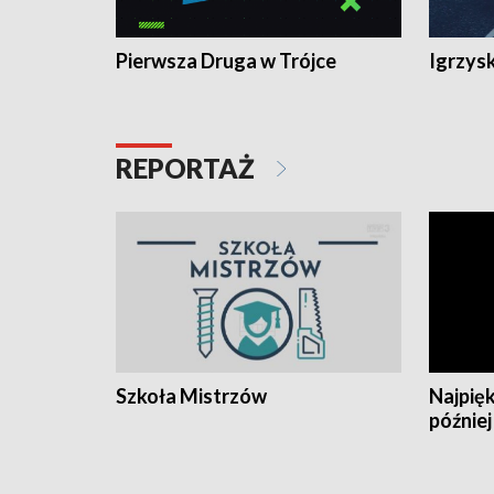
Pierwsza Druga w Trójce
Igrzys
REPORTAŻ
Szkoła Mistrzów
Najpięk
później