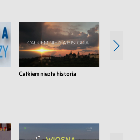
Całkiem niezła historia
Sanatoria