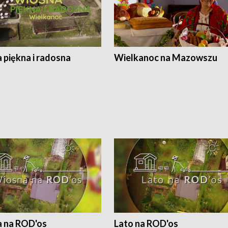
 piękna i radosna
Wielkanoc na Mazowszu
 na ROD'os
Lato na ROD'os