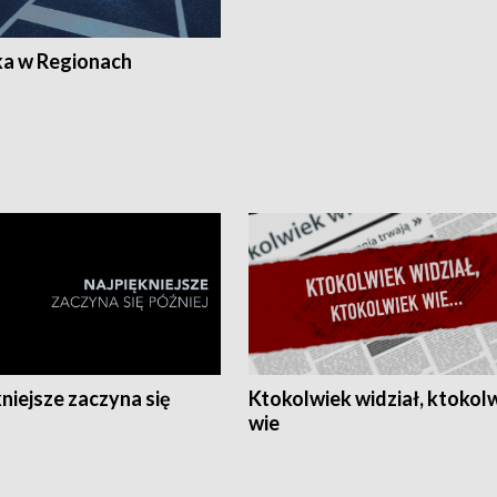
ka w Regionach
niejsze zaczyna się
Ktokolwiek widział, ktokol
wie