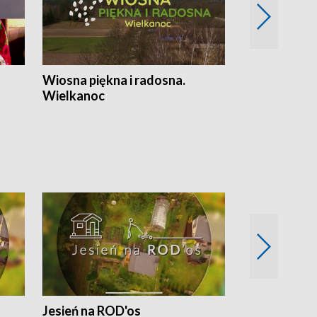
Wiosna piękna i radosna.
Gwiazdy od 
Wielkanoc
gwiazdki
Jesień na ROD'os
Dlaczego kr